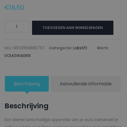
€
16,50
VOLKSWAGEN
TOEVOEGEN AAN WINKELWAGEN
Lakstift
LYG0
ATLANTISBLAU
SKU:
9509169886797
Categorie:
Lakstift
Merk:
-
VOLKSWAGEN
20ml
aantal
Beschrijving
Aanvullende informatie
Beschrijving
Een kleiner beschadigd oppervlak van je auto behandel je