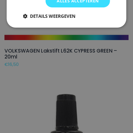
ALLES ACCEPTEREN
DETAILS WEERGEVEN
VOLKSWAGEN Lakstift L62K CYPRESS GREEN –
20ml
€
16,50