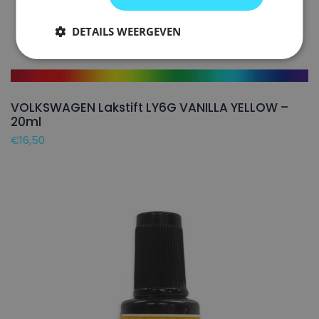
DETAILS WEERGEVEN
VOLKSWAGEN Lakstift LY6G VANILLA YELLOW –
20ml
€
16,50