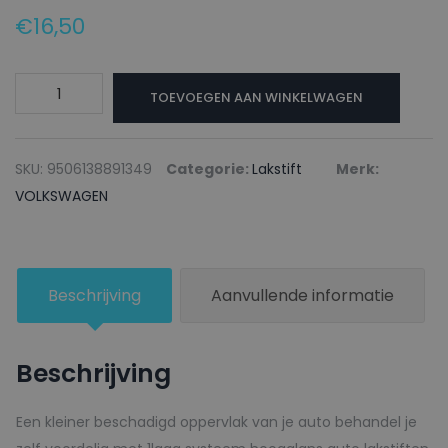
€
16,50
VOLKSWAGEN
TOEVOEGEN AAN WINKELWAGEN
Lakstift
LXN0
METEOR
SKU:
9506138891349
Categorie:
Lakstift
Merk:
GREY
VOLKSWAGEN
-
20ml
aantal
Beschrijving
Aanvullende informatie
Beschrijving
Een kleiner beschadigd oppervlak van je auto behandel je