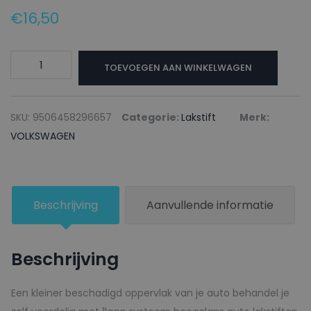
€
16,50
VOLKSWAGEN
TOEVOEGEN AAN WINKELWAGEN
Lakstift
LXH0
BRIGHT
SKU:
9506458296657
Categorie:
Lakstift
Merk:
SILVER
VOLKSWAGEN
-
20ml
aantal
Beschrijving
Aanvullende informatie
Beschrijving
Een kleiner beschadigd oppervlak van je auto behandel je