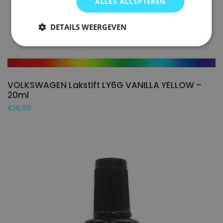
ALLES ACCEPTEREN
DETAILS WEERGEVEN
VOLKSWAGEN Lakstift LY6G VANILLA YELLOW –
20ml
€
16,50