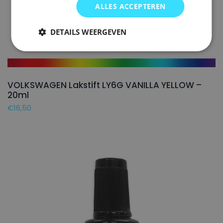
ALLES ACCEPTEREN
DETAILS WEERGEVEN
VOLKSWAGEN Lakstift LY6G VANILLA YELLOW –
20ml
€
16,50