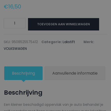
€
16,50
VOLKSWAGEN
TOEVOEGEN AAN WINKELWAGEN
Lakstift
LT1N
JADEBEIGE
SKU:
9508525575412
Categorie:
Lakstift
Merk:
-
VOLKSWAGEN
20ml
aantal
Beschrijving
Aanvullende informatie
Beschrijving
Een kleiner beschadigd oppervlak van je auto behandel je