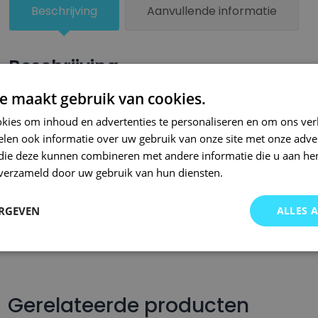
Beschrijving
Aanvullende informatie
Beschrijving
e maakt gebruik van cookies.
Een kleiner beschadigd oppervlak van je auto behandel je zel
lakstiften van Small Repair Systems. Bij SRS bent u aan het ju
kies om inhoud en advertenties te personaliseren en om ons ver
len ook informatie over uw gebruik van onze site met onze adver
auto lakstiften. Onze auto lakstiften zijn snel drogend en makkel
 die deze kunnen combineren met andere informatie die u aan hen
Wij hebben een gigantisch assortiment met oneindig veel kleu
n verzameld door uw gebruik van hun diensten.
wordt op kleurcode of kleurnaam gemaakt en is afgevuld met pr
Om deze reden garanderen wij dat u altijd de gewenste kleur v
ERGEVEN
ALLES 
voor auto’s.. Met onze A-kwaliteit auto lakstiften kunt u ook bi
brommers, motors of oldtimers!
Gerelateerde producten