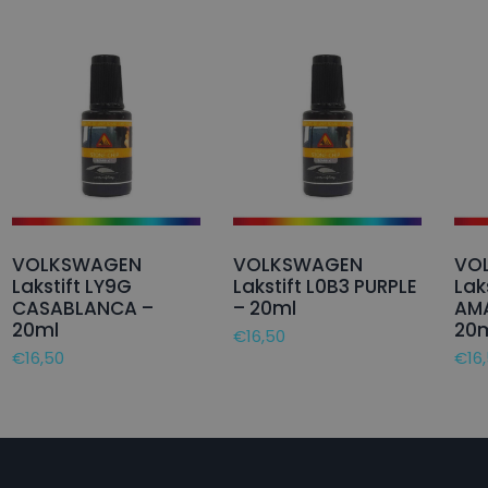
VOLKSWAGEN
VOLKSWAGEN
VO
Lakstift LY9G
Lakstift L0B3 PURPLE
Lak
CASABLANCA –
– 20ml
AM
20ml
20
€
16,50
€
16,50
€
16