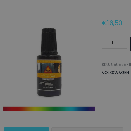
€
16,50
VOLKSWAGE
Lakstift
LR8W
CHOCOLATE
SKU:
95057571
-
VOLKSWAGEN
20ml
aantal