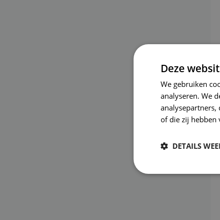
Deze websit
We gebruiken coo
analyseren. We de
analysepartners,
of die zij hebbe
DETAILS WE