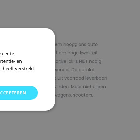
f voordelig met 1laag systeem hoogglans auto
iste adres wanneer het gaat om hoge kwaliteit
keer te
tentie- en
ijk te verwerken. Extra blanke lak is NIET nodig!
 heeft verstrekt
rencombinaties in ons arsenaal. De autolak
ofessionele verf. Direct uit voorraad leverbaar!
oor uw auto bij SRS kunt vinden. Maar niet alleen
ACCEPTEREN
j ons terecht voor bedrijfswagens, scooters,