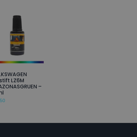
LKSWAGEN
stift LZ6M
AZONASGRUEN –
ml
,50