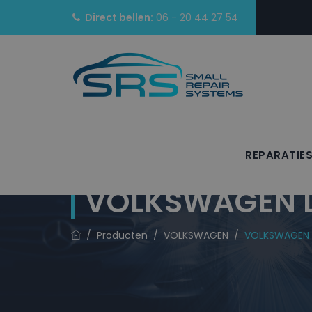
Direct bellen:
06 - 20 44 27 54
REPARATIE
VOLKSWAGEN La
/
Producten
/
VOLKSWAGEN
/
VOLKSWAGEN L