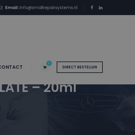
Email:
info@smallrepairsystems.nl
0
CONTACT
DIRECT BESTELLEN
LATE – 20ml