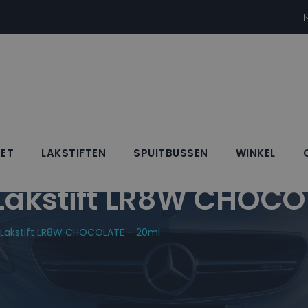
SET
LAKSTIFTEN
SPUITBUSSEN
WINKEL
kstift LR8W CHOCO
akstift LR8W CHOCOLATE – 20ml