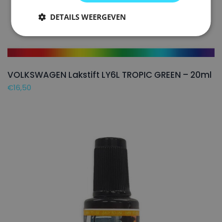
DETAILS WEERGEVEN
VOLKSWAGEN Lakstift LY6L TROPIC GREEN – 20ml
€
16,50