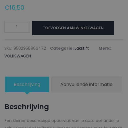
€
16,50
VOLKSWAGEN
TOEVOEGEN AAN WINKELWAGEN
Lakstift
LR7S
EMPIREGREEN
SKU:
9502958966472
Categorie:
Lakstift
Merk:
-
VOLKSWAGEN
20ml
aantal
Beschrijving
Aanvullende informatie
Beschrijving
Een kleiner beschadigd oppervlak van je auto behandel je