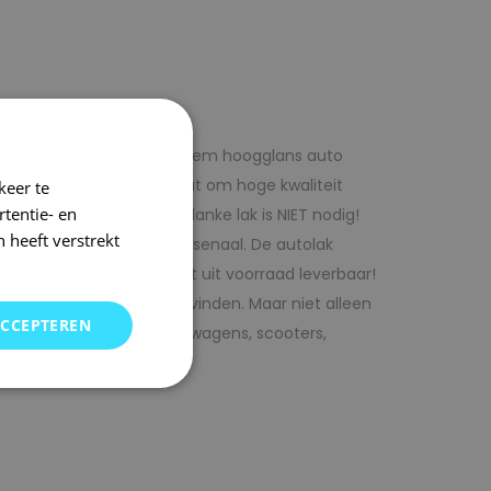
f voordelig met 1laag systeem hoogglans auto
iste adres wanneer het gaat om hoge kwaliteit
keer te
tentie- en
ijk te verwerken. Extra blanke lak is NIET nodig!
 heeft verstrekt
rencombinaties in ons arsenaal. De autolak
ofessionele verf. Direct uit voorraad leverbaar!
oor uw auto bij SRS kunt vinden. Maar niet alleen
ACCEPTEREN
j ons terecht voor bedrijfswagens, scooters,