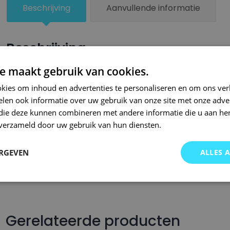
Beschrijving
Aanvullende informatie
Beschrijving
e maakt gebruik van cookies.
Een kleiner beschadigd oppervlak van je auto behandel je zel
lakstiften van Small Repair Systems. Bij SRS bent u aan het ju
kies om inhoud en advertenties te personaliseren en om ons ver
len ook informatie over uw gebruik van onze site met onze adver
auto lakstiften. Onze auto lakstiften zijn snel drogend en makkel
 die deze kunnen combineren met andere informatie die u aan hen
Wij hebben een gigantisch assortiment met oneindig veel kleu
n verzameld door uw gebruik van hun diensten.
wordt op kleurcode of kleurnaam gemaakt en is afgevuld met pr
Om deze reden garanderen wij dat u altijd de gewenste kleur v
ERGEVEN
ALLES 
voor auto’s.. Met onze A-kwaliteit auto lakstiften kunt u ook bi
brommers, motors of oldtimers!
Gerelateerde producten