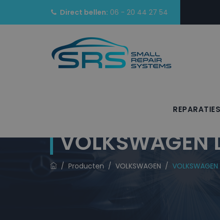
Direct bellen:
06 - 20 44 27 54
REPARATIE
VOLKSWAGEN La
/
Producten
/
VOLKSWAGEN
/
VOLKSWAGEN L