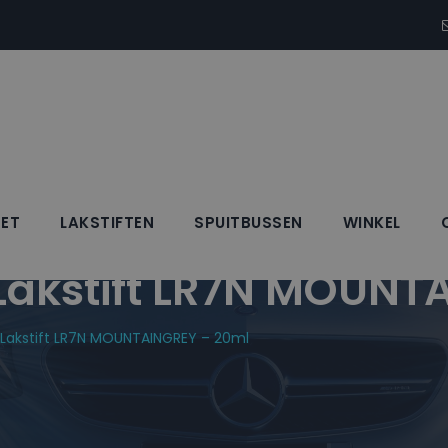
SET
LAKSTIFTEN
SPUITBUSSEN
WINKEL
kstift LR7N MOUNTA
akstift LR7N MOUNTAINGREY – 20ml