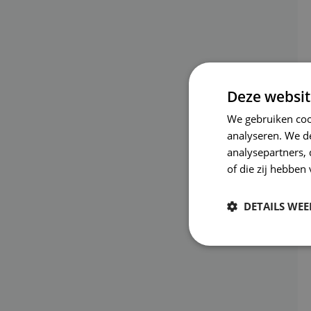
Deze websit
We gebruiken coo
analyseren. We de
analysepartners,
of die zij hebbe
DETAILS WE