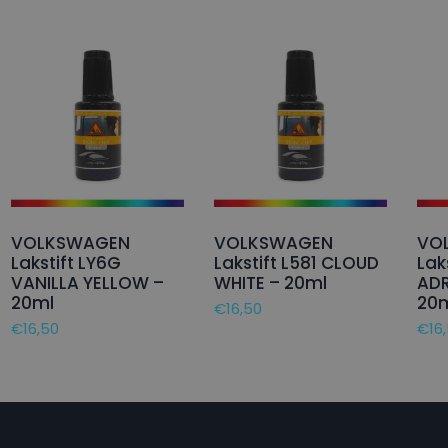
VOLKSWAGEN
VOLKSWAGEN
VO
Lakstift LY6G
Lakstift L581 CLOUD
Lak
VANILLA YELLOW –
WHITE – 20ml
ADR
20ml
20
€
16,50
€
16,50
€
16