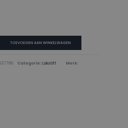
N
TOEVOEGEN AAN WINKELWAGEN
EY
637785
Categorie:
Lakstift
Merk: