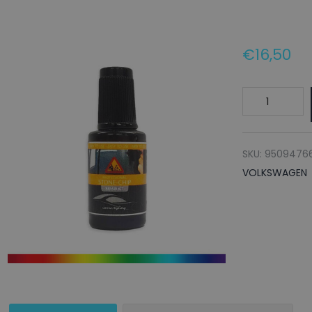
€
16,50
VOLKSWAGE
Lakstift
LR7N
MOUNTAINGR
SKU:
9509476
-
VOLKSWAGEN
20ml
aantal