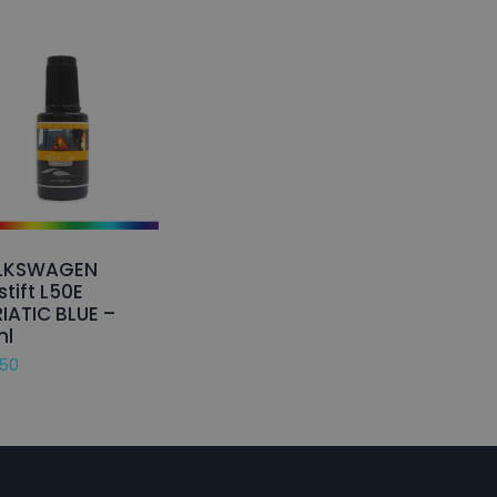
LKSWAGEN
stift L50E
IATIC BLUE –
ml
,50