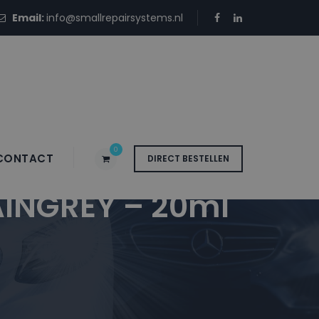
Email:
info@smallrepairsystems.nl
0
CONTACT
DIRECT BESTELLEN
INGREY – 20ml