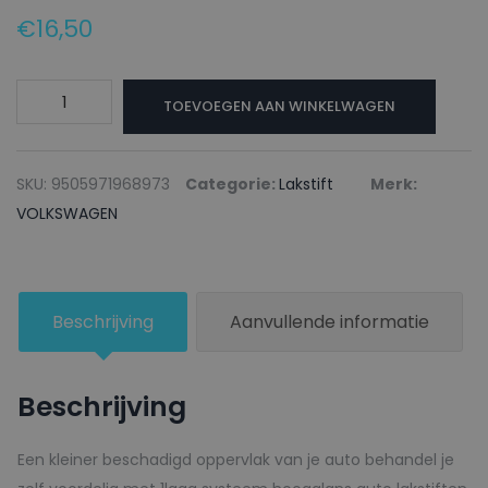
€
16,50
VOLKSWAGEN
TOEVOEGEN AAN WINKELWAGEN
Lakstift
LP8W
ZIRKONBRAUN
SKU:
9505971968973
Categorie:
Lakstift
Merk:
-
VOLKSWAGEN
20ml
aantal
Beschrijving
Aanvullende informatie
Beschrijving
Een kleiner beschadigd oppervlak van je auto behandel je