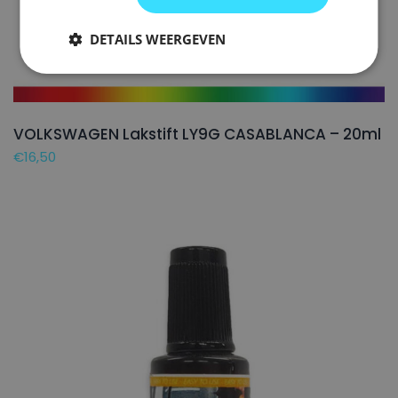
DETAILS WEERGEVEN
VOLKSWAGEN Lakstift LY9G CASABLANCA – 20ml
€
16,50