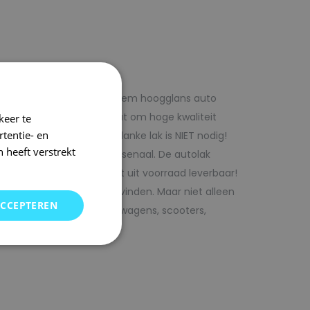
f voordelig met 1laag systeem hoogglans auto
iste adres wanneer het gaat om hoge kwaliteit
keer te
tentie- en
ijk te verwerken. Extra blanke lak is NIET nodig!
 heeft verstrekt
rencombinaties in ons arsenaal. De autolak
ofessionele verf. Direct uit voorraad leverbaar!
oor uw auto bij SRS kunt vinden. Maar niet alleen
ACCEPTEREN
j ons terecht voor bedrijfswagens, scooters,