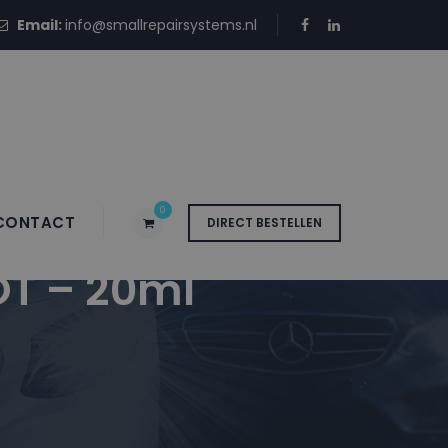
Email:
info@smallrepairsystems.nl
0
CONTACT
DIRECT BESTELLEN
OT – 20ml