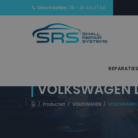
Direct bellen:
06 - 20 44 27 54
REPARATIE
VOLKSWAGEN La
/
Producten
/
VOLKSWAGEN
/
VOLKSWAGEN L