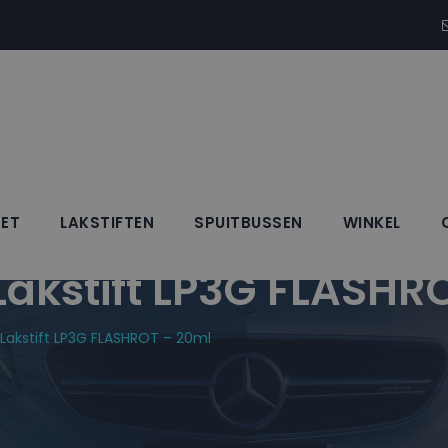
SET
LAKSTIFTEN
SPUITBUSSEN
WINKEL
kstift LP3G FLASHR
akstift LP3G FLASHROT – 20ml