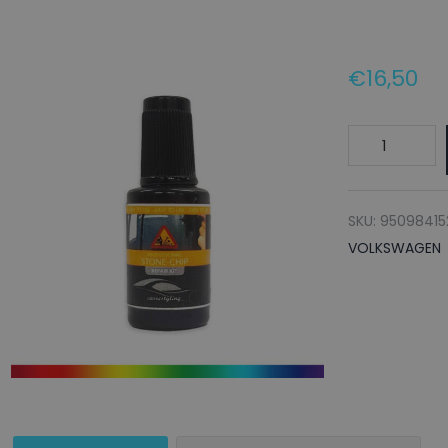
€
16,50
VOLKSWAGE
Lakstift
LP3G
FLASHROT
SKU:
95098415
-
VOLKSWAGEN
20ml
aantal