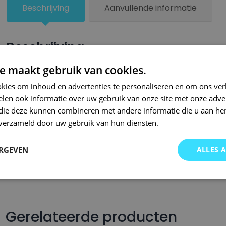
Beschrijving
Aanvullende informatie
Beschrijving
e maakt gebruik van cookies.
Een kleiner beschadigd oppervlak van je auto behandel je zel
lakstiften van Small Repair Systems. Bij SRS bent u aan het ju
kies om inhoud en advertenties te personaliseren en om ons ver
len ook informatie over uw gebruik van onze site met onze adver
auto lakstiften. Onze auto lakstiften zijn snel drogend en makkel
 die deze kunnen combineren met andere informatie die u aan hen
Wij hebben een gigantisch assortiment met oneindig veel kleu
n verzameld door uw gebruik van hun diensten.
wordt op kleurcode of kleurnaam gemaakt en is afgevuld met pr
Om deze reden garanderen wij dat u altijd de gewenste kleur v
ERGEVEN
ALLES 
voor auto’s.. Met onze A-kwaliteit auto lakstiften kunt u ook bi
brommers, motors of oldtimers!
Gerelateerde producten