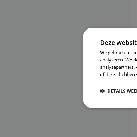
Deze websit
We gebruiken coo
analyseren. We de
analysepartners,
of die zij hebbe
DETAILS WE