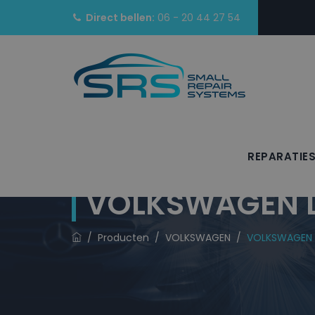
Direct bellen:
06 - 20 44 27 54
REPARATIE
VOLKSWAGEN Lak
/
Producten
/
VOLKSWAGEN
/
VOLKSWAGEN La