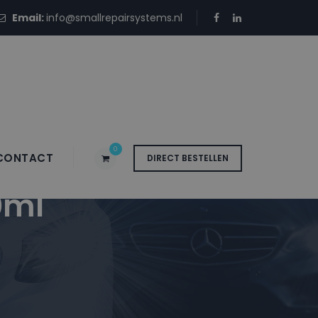
Email:
info@smallrepairsystems.nl
0
CONTACT
DIRECT BESTELLEN
0ml