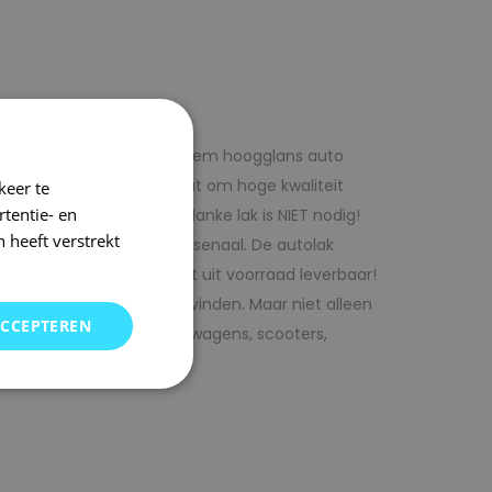
f voordelig met 1laag systeem hoogglans auto
iste adres wanneer het gaat om hoge kwaliteit
keer te
tentie- en
ijk te verwerken. Extra blanke lak is NIET nodig!
 heeft verstrekt
rencombinaties in ons arsenaal. De autolak
ofessionele verf. Direct uit voorraad leverbaar!
oor uw auto bij SRS kunt vinden. Maar niet alleen
ACCEPTEREN
j ons terecht voor bedrijfswagens, scooters,