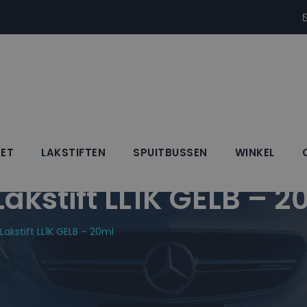
SET
LAKSTIFTEN
SPUITBUSSEN
WINKEL
stift LL1K GELB – 2
kstift LL1K GELB – 20ml