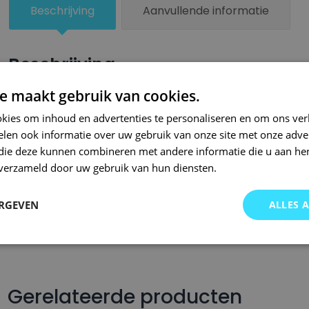
Beschrijving
Aanvullende informatie
Beschrijving
e maakt gebruik van cookies.
Een kleiner beschadigd oppervlak van je auto behandel je zel
lakstiften van Small Repair Systems. Bij SRS bent u aan het ju
kies om inhoud en advertenties te personaliseren en om ons ver
len ook informatie over uw gebruik van onze site met onze adver
auto lakstiften. Onze auto lakstiften zijn snel drogend en makkel
 die deze kunnen combineren met andere informatie die u aan hen
Wij hebben een gigantisch assortiment met oneindig veel kleu
n verzameld door uw gebruik van hun diensten.
wordt op kleurcode of kleurnaam gemaakt en is afgevuld met pr
Om deze reden garanderen wij dat u altijd de gewenste kleur v
ERGEVEN
ALLES 
voor auto’s.. Met onze A-kwaliteit auto lakstiften kunt u ook bi
brommers, motors of oldtimers!
Gerelateerde producten