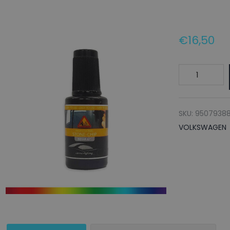
€
16,50
VOLKSWAGE
Lakstift
LL1K
GELB
SKU:
95079388
-
VOLKSWAGEN
20ml
aantal