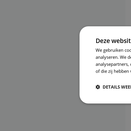
Deze websit
We gebruiken coo
analyseren. We de
analysepartners,
of die zij hebbe
DETAILS WE