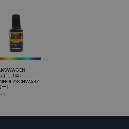
LKSWAGEN
stift L041
ENHOLZSCHWARZ
0ml
,50