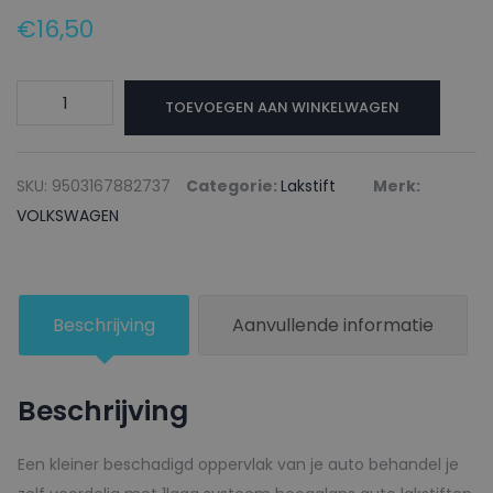
€
16,50
VOLKSWAGEN
TOEVOEGEN AAN WINKELWAGEN
Lakstift
LK7X
ISLANDGRAU
SKU:
9503167882737
Categorie:
Lakstift
Merk:
-
VOLKSWAGEN
20ml
aantal
Beschrijving
Aanvullende informatie
Beschrijving
Een kleiner beschadigd oppervlak van je auto behandel je