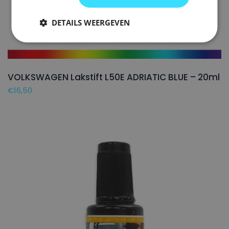
DETAILS WEERGEVEN
VOLKSWAGEN Lakstift L50E ADRIATIC BLUE – 20ml
€
16,50