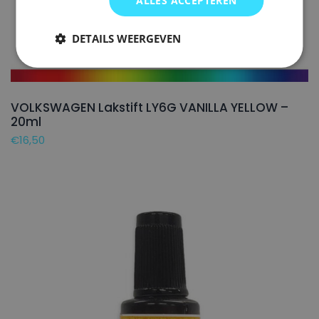
ALLES ACCEPTEREN
DETAILS WEERGEVEN
VOLKSWAGEN Lakstift LY6G VANILLA YELLOW –
20ml
€
16,50