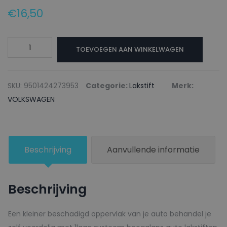
€
16,50
VOLKSWAGEN
TOEVOEGEN AAN WINKELWAGEN
Lakstift
LH5X
NIGHT
SKU:
9501424273953
Categorie:
Lakstift
Merk:
BLUE
VOLKSWAGEN
-
20ml
aantal
Beschrijving
Aanvullende informatie
Beschrijving
Een kleiner beschadigd oppervlak van je auto behandel je