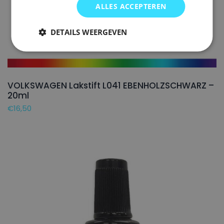
ALLES ACCEPTEREN
DETAILS WEERGEVEN
VOLKSWAGEN Lakstift L041 EBENHOLZSCHWARZ –
20ml
€
16,50