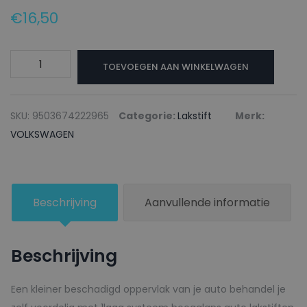
€
16,50
VOLKSWAGEN
TOEVOEGEN AAN WINKELWAGEN
Lakstift
LH3J
HIMBEERROT
SKU:
9503674222965
Categorie:
Lakstift
Merk:
-
VOLKSWAGEN
20ml
aantal
Beschrijving
Aanvullende informatie
Beschrijving
Een kleiner beschadigd oppervlak van je auto behandel je