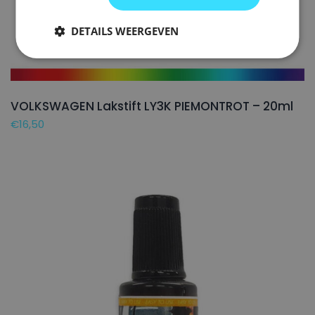
DETAILS WEERGEVEN
VOLKSWAGEN Lakstift LY3K PIEMONTROT – 20ml
€
16,50