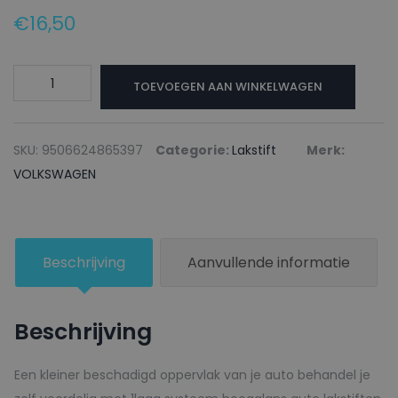
€
16,50
VOLKSWAGEN
TOEVOEGEN AAN WINKELWAGEN
Lakstift
LH3F
ESSENTROT
SKU:
9506624865397
Categorie:
Lakstift
Merk:
-
VOLKSWAGEN
20ml
aantal
Beschrijving
Aanvullende informatie
Beschrijving
Een kleiner beschadigd oppervlak van je auto behandel je