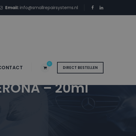
Email:
info@smallrepairsystems.nl
0
CONTACT
DIRECT BESTELLEN
ERONA – 20ml