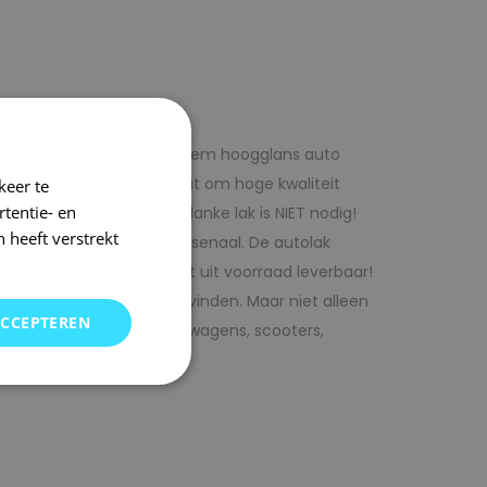
f voordelig met 1laag systeem hoogglans auto
iste adres wanneer het gaat om hoge kwaliteit
keer te
tentie- en
ijk te verwerken. Extra blanke lak is NIET nodig!
 heeft verstrekt
rencombinaties in ons arsenaal. De autolak
ofessionele verf. Direct uit voorraad leverbaar!
oor uw auto bij SRS kunt vinden. Maar niet alleen
ACCEPTEREN
j ons terecht voor bedrijfswagens, scooters,