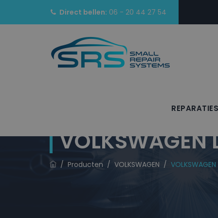
Direct bellen:
06 - 20 44 27 54
REPARATIE
VOLKSWAGEN La
/
Producten
/
VOLKSWAGEN
/
VOLKSWAGEN L