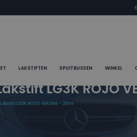
SET
LAKSTIFTEN
SPUITBUSSEN
WINKEL
kstift LG3K ROJO V
akstift LG3K ROJO VERONA – 20ml