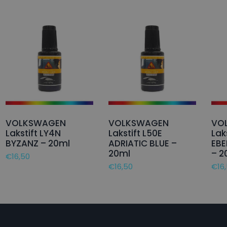
VOLKSWAGEN
VOLKSWAGEN
VO
Lakstift LY4N
Lakstift L50E
Lak
BYZANZ – 20ml
ADRIATIC BLUE –
EB
20ml
– 2
€
16,50
€
16,50
€
16