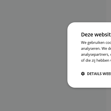
Deze websit
We gebruiken coo
analyseren. We de
analysepartners,
of die zij hebbe
DETAILS WE