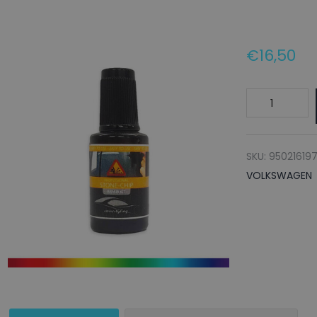
€
16,50
VOLKSWAGE
Lakstift
LG3K
ROJO
SKU:
95021619
VERONA
VOLKSWAGEN
-
20ml
aantal