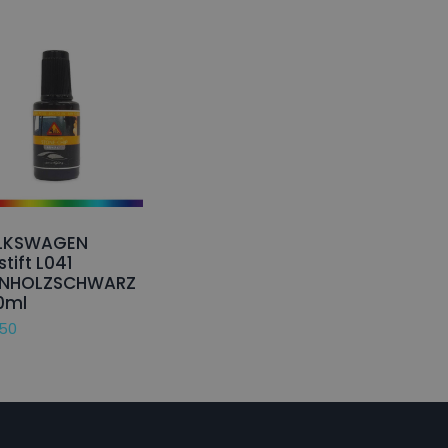
LKSWAGEN
stift L041
ENHOLZSCHWARZ
0ml
,50