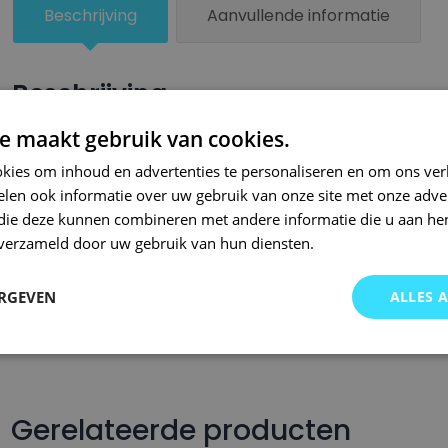
Beschrijving
Aanvullende informatie
Beschrijving
e maakt gebruik van cookies.
Een kleiner beschadigd oppervlak van je auto behandel je zel
lakstiften van Small Repair Systems. Bij SRS bent u aan het ju
kies om inhoud en advertenties te personaliseren en om ons ver
len ook informatie over uw gebruik van onze site met onze adver
auto lakstiften. Onze auto lakstiften zijn snel drogend en makkel
 die deze kunnen combineren met andere informatie die u aan hen
Wij hebben een gigantisch assortiment met oneindig veel kleu
n verzameld door uw gebruik van hun diensten.
wordt op kleurcode of kleurnaam gemaakt en is afgevuld met pr
Om deze reden garanderen wij dat u altijd de gewenste kleur v
ERGEVEN
ALLES 
voor auto’s.. Met onze A-kwaliteit auto lakstiften kunt u ook bi
brommers, motors of oldtimers!
Gerelateerde producten