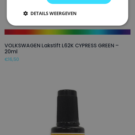
DETAILS WEERGEVEN
VOLKSWAGEN Lakstift L62K CYPRESS GREEN –
20ml
€
16,50