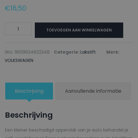
€
16,50
VOLKSWAGEN
TOEVOEGEN AAN WINKELWAGEN
Lakstift
LG3E
FLASH
SKU:
9509634632348
Categorie:
Lakstift
Merk:
RED
VOLKSWAGEN
-
20ml
aantal
Beschrijving
Aanvullende informatie
Beschrijving
Een kleiner beschadigd oppervlak van je auto behandel je