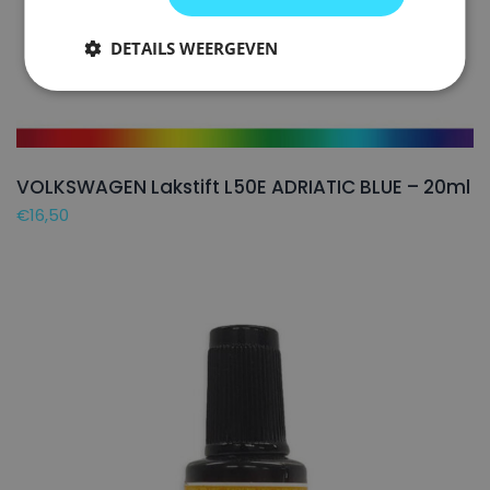
DETAILS WEERGEVEN
VOLKSWAGEN Lakstift L50E ADRIATIC BLUE – 20ml
€
16,50