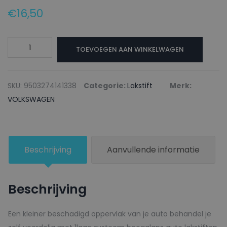
€
16,50
VOLKSWAGEN
TOEVOEGEN AAN WINKELWAGEN
Lakstift
LD7X
PLATINUM
SKU:
9503274141338
Categorie:
Lakstift
Merk:
GRAY
VOLKSWAGEN
(MEX)
-
20ml
Beschrijving
Aanvullende informatie
aantal
Beschrijving
Een kleiner beschadigd oppervlak van je auto behandel je