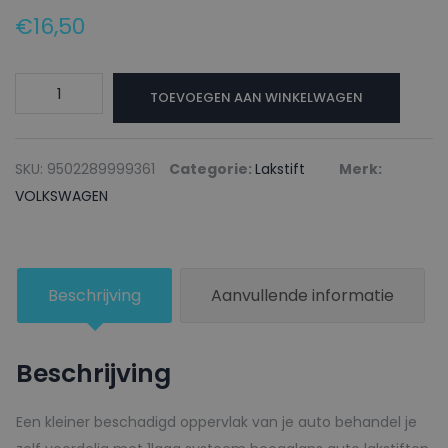
€
16,50
VOLKSWAGEN
TOEVOEGEN AAN WINKELWAGEN
Lakstift
LD7T
GRAYTECH
SKU:
9502289999361
Categorie:
Lakstift
Merk:
-
VOLKSWAGEN
20ml
aantal
Beschrijving
Aanvullende informatie
Beschrijving
Een kleiner beschadigd oppervlak van je auto behandel je