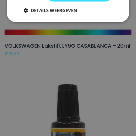
DETAILS WEERGEVEN
VOLKSWAGEN Lakstift LY9G CASABLANCA – 20ml
€
16,50