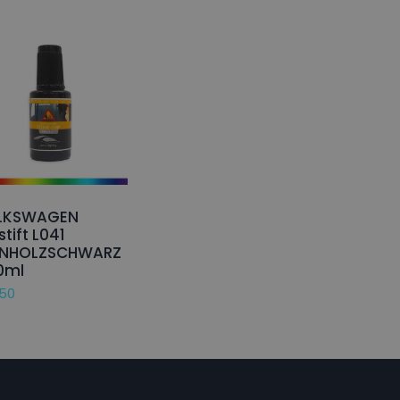
LKSWAGEN
stift L041
ENHOLZSCHWARZ
0ml
,50