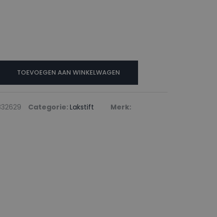
N
TOEVOEGEN AAN WINKELWAGEN
TION
832629
Categorie:
Lakstift
Merk: