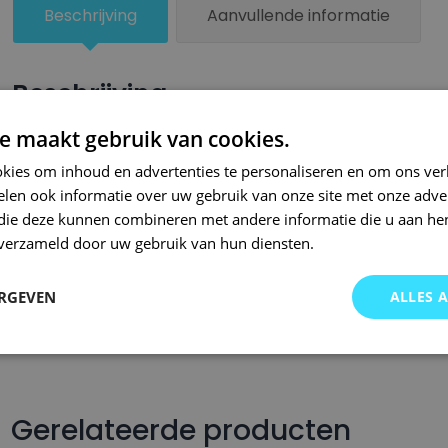
Beschrijving
Aanvullende informatie
Beschrijving
e maakt gebruik van cookies.
Een kleiner beschadigd oppervlak van je auto behandel je zel
lakstiften van Small Repair Systems. Bij SRS bent u aan het ju
kies om inhoud en advertenties te personaliseren en om ons ver
len ook informatie over uw gebruik van onze site met onze adver
auto lakstiften. Onze auto lakstiften zijn snel drogend en makkel
 die deze kunnen combineren met andere informatie die u aan hen
Wij hebben een gigantisch assortiment met oneindig veel kleu
n verzameld door uw gebruik van hun diensten.
wordt op kleurcode of kleurnaam gemaakt en is afgevuld met pr
Om deze reden garanderen wij dat u altijd de gewenste kleur v
ERGEVEN
ALLES 
voor auto’s.. Met onze A-kwaliteit auto lakstiften kunt u ook bi
brommers, motors of oldtimers!
Gerelateerde producten