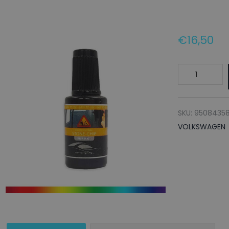
€
16,50
VOLKSWAGE
Lakstift
LD5M
GLACIER/EMO
SKU:
9508435
BLUE
VOLKSWAGEN
-
20ml
aantal