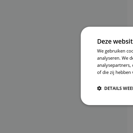
Deze websit
We gebruiken coo
analyseren. We de
analysepartners,
of die zij hebbe
DETAILS WE