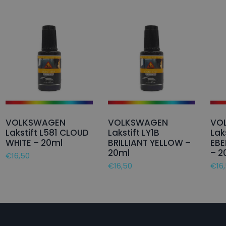
VOLKSWAGEN
VOLKSWAGEN
VO
Lakstift L581 CLOUD
Lakstift LY1B
Lak
WHITE – 20ml
BRILLIANT YELLOW –
EB
20ml
– 2
€
16,50
€
16,50
€
16