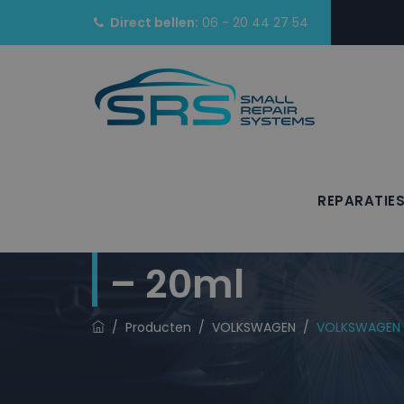
Direct bellen:
06 - 20 44 27 54
REPARATIE
VOLKSWAGEN La
– 20ml
/
Producten
/
VOLKSWAGEN
/
VOLKSWAGEN L