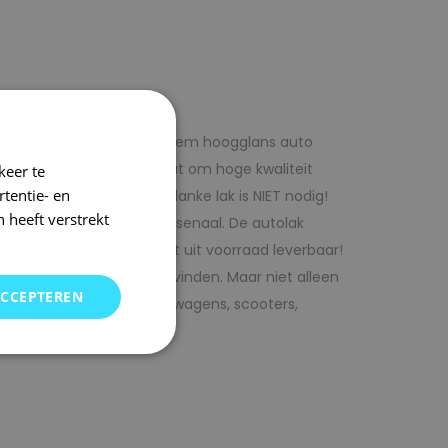
f voordelig met 1laag systeem hoogglans auto
iste adres wanneer het gaat om hoge kwaliteit
keer te
tentie- en
ijk te verwerken. Extra blanke lak is NIET nodig!
 heeft verstrekt
rencombinaties in ons arsenaal. De autolak
ofessionele verf. Direct uit voorraad leverbaar!
oor uw auto bij SRS kunt vinden. Maar niet alleen
ACCEPTEREN
j ons terecht voor bedrijfswagens, scooters,