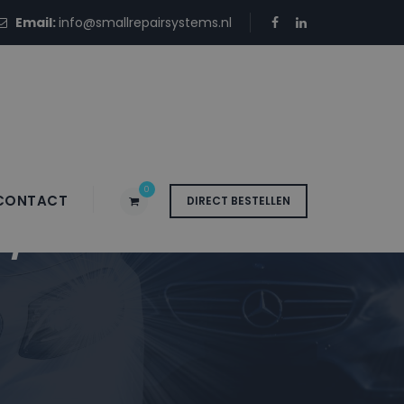
Email:
info@smallrepairsystems.nl
0
CONTACT
DIRECT BESTELLEN
R/EMOTION BLUE