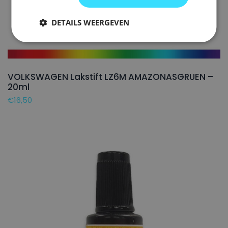
DETAILS WEERGEVEN
VOLKSWAGEN Lakstift LZ6M AMAZONASGRUEN –
20ml
€
16,50