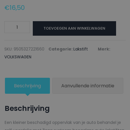
€
16,50
VOLKSWAGEN
TOEVOEGEN AAN WINKELWAGEN
Lakstift
LD5K
LAPIZ
SKU:
9505327221660
Categorie:
Lakstift
Merk:
BLUE
VOLKSWAGEN
-
20ml
aantal
Beschrijving
Aanvullende informatie
Beschrijving
Een kleiner beschadigd oppervlak van je auto behandel je