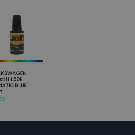
LKSWAGEN
stift L50E
IATIC BLUE –
ml
,50