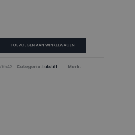
N
TOEVOEGEN AAN WINKELWAGEN
ABLUE
79542
Categorie:
Lakstift
Merk: