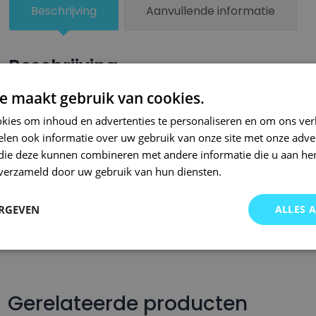
Beschrijving
Aanvullende informatie
Beschrijving
e maakt gebruik van cookies.
Een kleiner beschadigd oppervlak van je auto behandel je zel
lakstiften van Small Repair Systems. Bij SRS bent u aan het ju
kies om inhoud en advertenties te personaliseren en om ons ver
len ook informatie over uw gebruik van onze site met onze adver
auto lakstiften. Onze auto lakstiften zijn snel drogend en makkel
 die deze kunnen combineren met andere informatie die u aan hen
Wij hebben een gigantisch assortiment met oneindig veel kleu
n verzameld door uw gebruik van hun diensten.
wordt op kleurcode of kleurnaam gemaakt en is afgevuld met pr
Om deze reden garanderen wij dat u altijd de gewenste kleur v
ERGEVEN
ALLES 
voor auto’s.. Met onze A-kwaliteit auto lakstiften kunt u ook bi
brommers, motors of oldtimers!
Gerelateerde producten