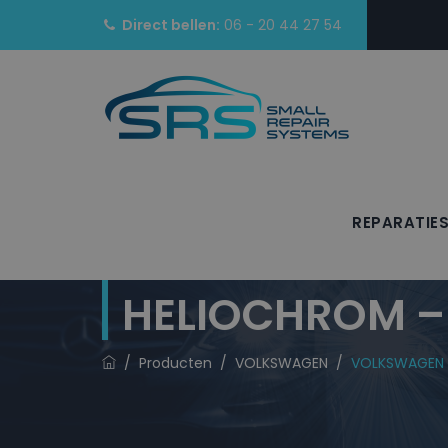
Direct bellen:
06 - 20 44 27 54
REPARATIE
VOLKSWAGEN La
HELIOCHROM –
/
Producten
/
VOLKSWAGEN
/
VOLKSWAGEN L