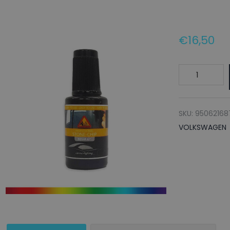
€
16,50
VOLKSWAGE
Lakstift
LC5S
APASSIONAT
SKU:
95062168
HELIOCHROM
VOLKSWAGEN
-
20ml
aantal