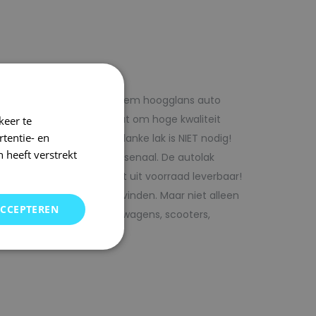
f voordelig met 1laag systeem hoogglans auto
iste adres wanneer het gaat om hoge kwaliteit
keer te
tentie- en
ijk te verwerken. Extra blanke lak is NIET nodig!
 heeft verstrekt
rencombinaties in ons arsenaal. De autolak
ofessionele verf. Direct uit voorraad leverbaar!
oor uw auto bij SRS kunt vinden. Maar niet alleen
ACCEPTEREN
j ons terecht voor bedrijfswagens, scooters,