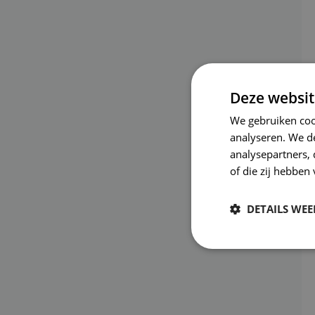
Deze websit
We gebruiken coo
analyseren. We de
analysepartners,
of die zij hebbe
DETAILS WE