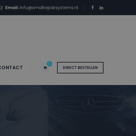
Email:
info@smallrepairsystems.nl
0
CONTACT
DIRECT BESTELLEN
IONATABLUE