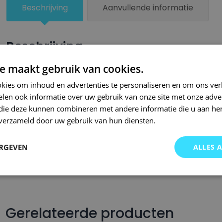
Beschrijving
Aanvullende informatie
Beschrijving
e maakt gebruik van cookies.
Een kleiner beschadigd oppervlak van je auto behandel je zel
lakstiften van Small Repair Systems. Bij SRS bent u aan het ju
kies om inhoud en advertenties te personaliseren en om ons ver
len ook informatie over uw gebruik van onze site met onze adver
auto lakstiften. Onze auto lakstiften zijn snel drogend en makkel
 die deze kunnen combineren met andere informatie die u aan hen
Wij hebben een gigantisch assortiment met oneindig veel kleu
n verzameld door uw gebruik van hun diensten.
wordt op kleurcode of kleurnaam gemaakt en is afgevuld met pr
Om deze reden garanderen wij dat u altijd de gewenste kleur v
ERGEVEN
ALLES 
voor auto’s.. Met onze A-kwaliteit auto lakstiften kunt u ook bi
brommers, motors of oldtimers!
Gerelateerde producten