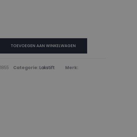
N
TOEVOEGEN AAN WINKELWAGEN
ED
1855
Categorie:
Lakstift
Merk: