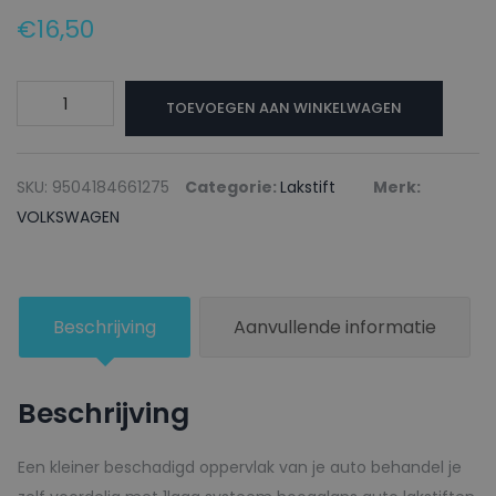
€
16,50
VOLKSWAGEN
TOEVOEGEN AAN WINKELWAGEN
Lakstift
LB6S
GRANITEGREEN
SKU:
9504184661275
Categorie:
Lakstift
Merk:
-
VOLKSWAGEN
20ml
aantal
Beschrijving
Aanvullende informatie
Beschrijving
Een kleiner beschadigd oppervlak van je auto behandel je