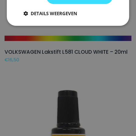
DETAILS WEERGEVEN
VOLKSWAGEN Lakstift L581 CLOUD WHITE – 20ml
€
16,50