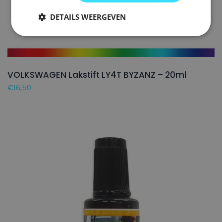
DETAILS WEERGEVEN
VOLKSWAGEN Lakstift LY4T BYZANZ – 20ml
€
16,50