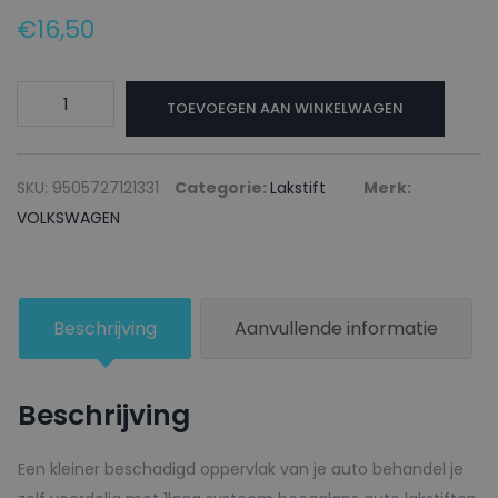
€
16,50
VOLKSWAGEN
TOEVOEGEN AAN WINKELWAGEN
Lakstift
LB6B
IRISCHGRUEN
SKU:
9505727121331
Categorie:
Lakstift
Merk:
-
VOLKSWAGEN
20ml
aantal
Beschrijving
Aanvullende informatie
Beschrijving
Een kleiner beschadigd oppervlak van je auto behandel je