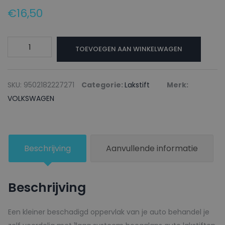
€
16,50
VOLKSWAGEN
TOEVOEGEN AAN WINKELWAGEN
Lakstift
LA9W
CARBON
SKU:
9502182227271
Categorie:
Lakstift
Merk:
STEEL
VOLKSWAGEN
GREY
-
20ml
Beschrijving
Aanvullende informatie
aantal
Beschrijving
Een kleiner beschadigd oppervlak van je auto behandel je