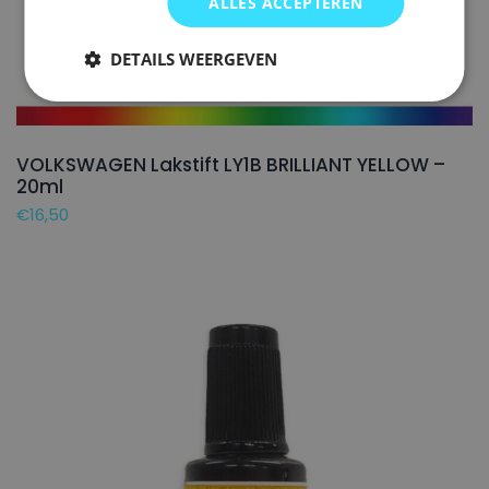
ALLES ACCEPTEREN
DETAILS WEERGEVEN
VOLKSWAGEN Lakstift LY1B BRILLIANT YELLOW –
20ml
€
16,50