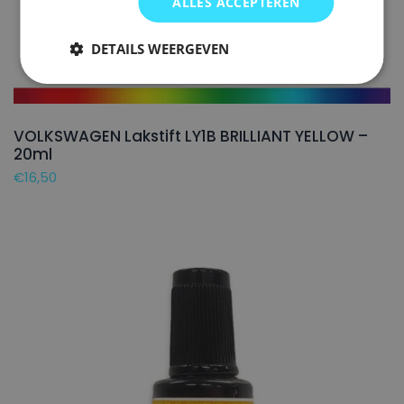
ALLES ACCEPTEREN
DETAILS WEERGEVEN
VOLKSWAGEN Lakstift LY1B BRILLIANT YELLOW –
20ml
€
16,50