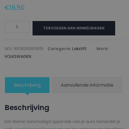
€
16,50
VOLKSWAGEN
TOEVOEGEN AAN WINKELWAGEN
Lakstift
LA8W
BRISBANE
SKU:
9508269159619
Categorie:
Lakstift
Merk:
GOLD
VOLKSWAGEN
-
20ml
aantal
Beschrijving
Aanvullende informatie
Beschrijving
Een kleiner beschadigd oppervlak van je auto behandel je