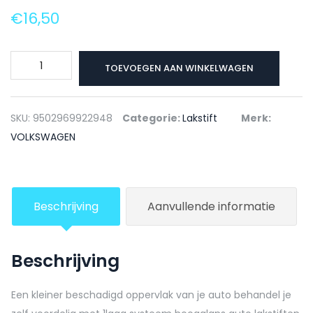
€
16,50
VOLKSWAGEN
TOEVOEGEN AAN WINKELWAGEN
Lakstift
LA6L
FAIRWAYGREEN
SKU:
9502969922948
Categorie:
Lakstift
Merk:
-
VOLKSWAGEN
20ml
aantal
Beschrijving
Aanvullende informatie
Beschrijving
Een kleiner beschadigd oppervlak van je auto behandel je