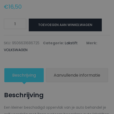
€
16,50
VOLKSWAGEN
TOEVOEGEN AAN WINKELWAGEN
Lakstift
L53P
BLAU
SKU:
9506631686725
Categorie:
Lakstift
Merk:
-
VOLKSWAGEN
20ml
aantal
Beschrijving
Aanvullende informatie
Beschrijving
Een kleiner beschadigd oppervlak van je auto behandel je