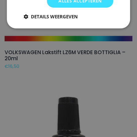
ALLES ACCEPTEREN
DETAILS WEERGEVEN
VOLKSWAGEN Lakstift LZ6M VERDE BOTTIGLIA –
20ml
€
16,50