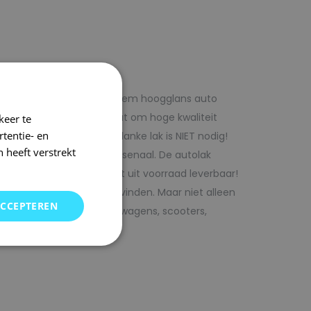
f voordelig met 1laag systeem hoogglans auto
iste adres wanneer het gaat om hoge kwaliteit
keer te
tentie- en
ijk te verwerken. Extra blanke lak is NIET nodig!
 heeft verstrekt
rencombinaties in ons arsenaal. De autolak
ofessionele verf. Direct uit voorraad leverbaar!
oor uw auto bij SRS kunt vinden. Maar niet alleen
ACCEPTEREN
j ons terecht voor bedrijfswagens, scooters,