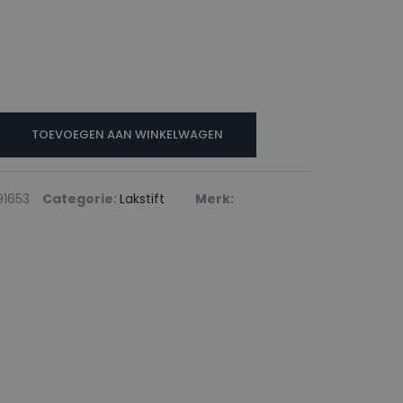
N
TOEVOEGEN AAN WINKELWAGEN
RAU
91653
Categorie:
Lakstift
Merk: