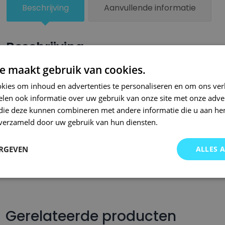
Beschrijving
Aanvullende informatie
Beschrijving
e maakt gebruik van cookies.
Een kleiner beschadigd oppervlak van je auto behandel je zel
lakstiften van Small Repair Systems. Bij SRS bent u aan het ju
kies om inhoud en advertenties te personaliseren en om ons ver
len ook informatie over uw gebruik van onze site met onze adver
auto lakstiften. Onze auto lakstiften zijn snel drogend en makkel
 die deze kunnen combineren met andere informatie die u aan hen
Wij hebben een gigantisch assortiment met oneindig veel kleu
n verzameld door uw gebruik van hun diensten.
wordt op kleurcode of kleurnaam gemaakt en is afgevuld met pr
Om deze reden garanderen wij dat u altijd de gewenste kleur v
ERGEVEN
ALLES 
voor auto’s.. Met onze A-kwaliteit auto lakstiften kunt u ook bi
brommers, motors of oldtimers!
Gerelateerde producten