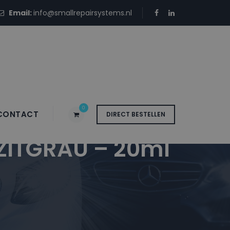
Email:
info@smallrepairsystems.nl
0
CONTACT
DIRECT BESTELLEN
ZITGRAU – 20ml