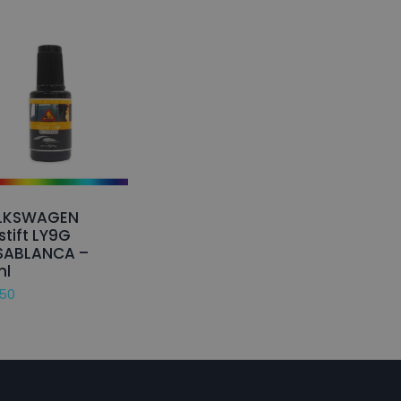
LKSWAGEN
stift LY9G
SABLANCA –
ml
,50