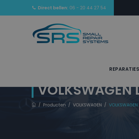
Direct bellen:
06 - 20 44 27 54
REPARATIE
VOLKSWAGEN La
/
Producten
/
VOLKSWAGEN
/
VOLKSWAGEN L