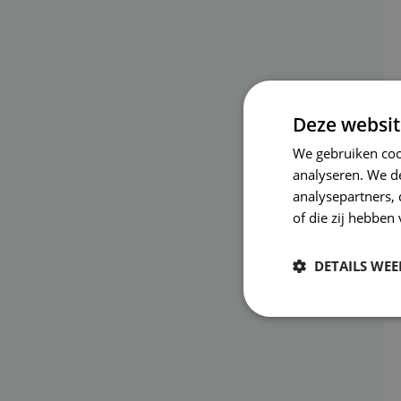
Deze websit
We gebruiken coo
analyseren. We de
analysepartners,
of die zij hebbe
DETAILS WE