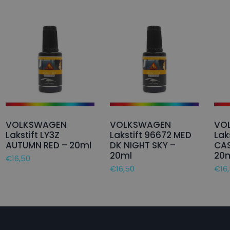
VOLKSWAGEN
VOLKSWAGEN
VO
Lakstift LY3Z
Lakstift 96672 MED
Lak
AUTUMN RED – 20ml
DK NIGHT SKY –
CA
20ml
20
€
16,50
€
16,50
€
16