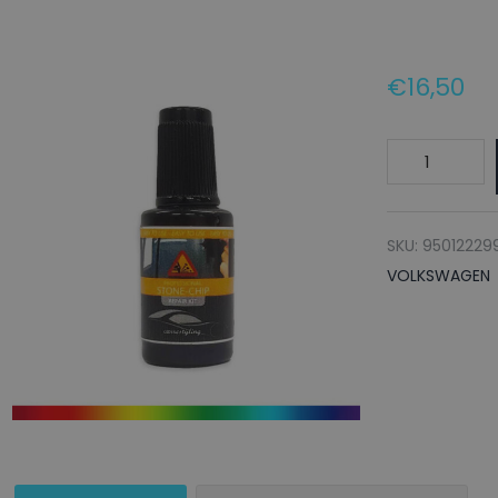
€
16,50
VOLKSWAGE
Lakstift
L326
ANTHRAZITG
SKU:
95012229
-
VOLKSWAGEN
20ml
aantal