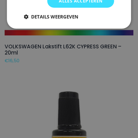
ALLES ACCEPTEREN
DETAILS WEERGEVEN
VOLKSWAGEN Lakstift L62K CYPRESS GREEN –
20ml
€
16,50