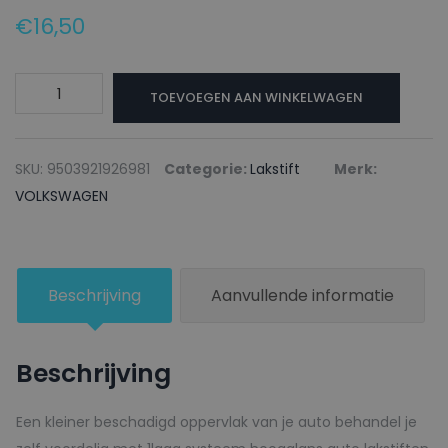
€
16,50
VOLKSWAGEN
TOEVOEGEN AAN WINKELWAGEN
Lakstift
L0N1
BRIGHT
SKU:
9503921926981
Categorie:
Lakstift
Merk:
YELLOW
VOLKSWAGEN
PERLMUTT
-
20ml
Beschrijving
Aanvullende informatie
aantal
Beschrijving
Een kleiner beschadigd oppervlak van je auto behandel je