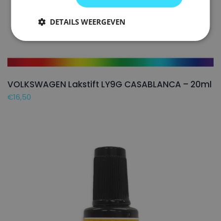
DETAILS WEERGEVEN
VOLKSWAGEN Lakstift LY9G CASABLANCA – 20ml
€
16,50