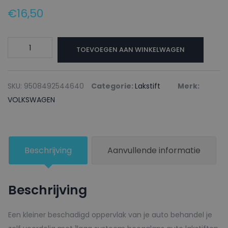
€
16,50
VOLKSWAGEN
TOEVOEGEN AAN WINKELWAGEN
Lakstift
F5
DELFINGRAU
SKU:
9508492544640
Categorie:
Lakstift
Merk:
-
VOLKSWAGEN
20ml
aantal
Beschrijving
Aanvullende informatie
Beschrijving
Een kleiner beschadigd oppervlak van je auto behandel je