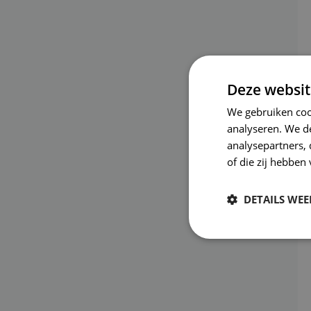
Deze websit
We gebruiken coo
analyseren. We de
analysepartners,
of die zij hebbe
DETAILS WE