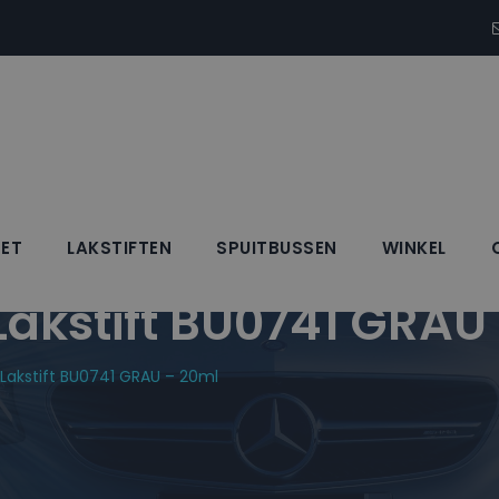
SET
LAKSTIFTEN
SPUITBUSSEN
WINKEL
kstift BU0741 GRAU
akstift BU0741 GRAU – 20ml