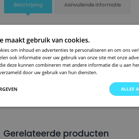
Beschrijving
Aanvullende informatie
Beschrijving
e maakt gebruik van cookies.
Een kleiner beschadigd oppervlak van je auto behandel je zel
kies om inhoud en advertenties te personaliseren en om ons ver
lakstiften van Small Repair Systems. Bij SRS bent u aan het ju
len ook informatie over uw gebruik van onze site met onze adver
auto lakstiften. Onze auto lakstiften zijn snel drogend en makkel
 die deze kunnen combineren met andere informatie die u aan hen
Wij hebben een gigantisch assortiment met oneindig veel kleu
n verzameld door uw gebruik van hun diensten.
wordt op kleurcode of kleurnaam gemaakt en is afgevuld met pr
Om deze reden garanderen wij dat u altijd de gewenste kleur v
ERGEVEN
ALLES 
voor auto’s.. Met onze A-kwaliteit auto lakstiften kunt u ook bi
brommers, motors of oldtimers!
Gerelateerde producten