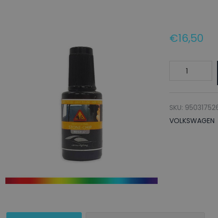
€
16,50
VOLKSWAGE
Lakstift
BU0741
GRAU
SKU:
95031752
-
VOLKSWAGEN
20ml
aantal