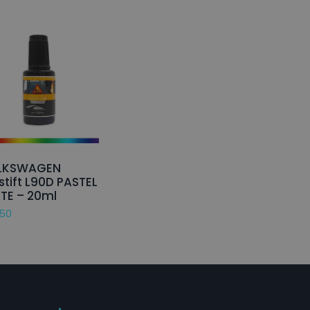
LKSWAGEN
stift L90D PASTEL
TE – 20ml
,50