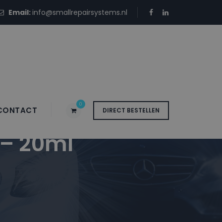
Email:
info@smallrepairsystems.nl
0
CONTACT
DIRECT BESTELLEN
 – 20ml