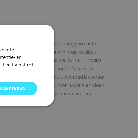
f voordelig met 1laag systeem hoogglans auto
keer te
iste adres wanneer het gaat om hoge kwaliteit
tentie- en
ijk te verwerken. Extra blanke lak is NIET nodig!
 heeft verstrekt
rencombinaties in ons arsenaal. De autolak
ofessionele verf. Direct uit voorraad leverbaar!
oor uw auto bij SRS kunt vinden. Maar niet alleen
ACCEPTEREN
j ons terecht voor bedrijfswagens, scooters,