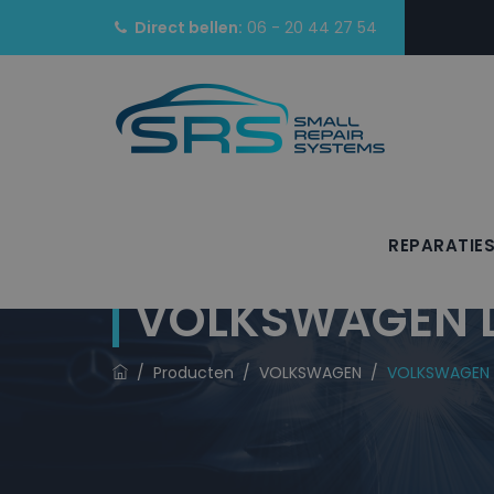
Direct bellen:
06 - 20 44 27 54
REPARATIE
VOLKSWAGEN La
/
Producten
/
VOLKSWAGEN
/
VOLKSWAGEN L