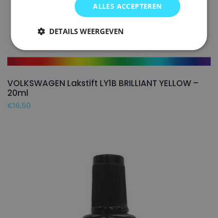
ALLES ACCEPTEREN
DETAILS WEERGEVEN
VOLKSWAGEN Lakstift LY1B BRILLIANT YELLOW –
20ml
€
16,50