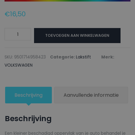
€
16,50
VOLKSWAGEN
TOEVOEGEN AAN WINKELWAGEN
Lakstift
9702
SIGNALGRAU
SKU:
9501714958423
Categorie:
Lakstift
Merk:
RAL7004-
VOLKSWAGEN
GL
-
20ml
Beschrijving
Aanvullende informatie
aantal
Beschrijving
Een kleiner beschadigd oppervlak van je auto behandel je