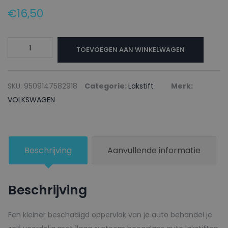
€
16,50
VOLKSWAGEN
TOEVOEGEN AAN WINKELWAGEN
Lakstift
9503
HIMMELBLAU
SKU:
9509147582918
Categorie:
Lakstift
Merk:
-
VOLKSWAGEN
20ml
aantal
Beschrijving
Aanvullende informatie
Beschrijving
Een kleiner beschadigd oppervlak van je auto behandel je