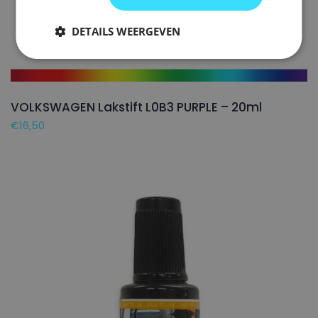
DETAILS WEERGEVEN
VOLKSWAGEN Lakstift L0B3 PURPLE – 20ml
€
16,50