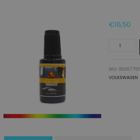
€
16,50
VOLKSWAGE
Lakstift
9323
VERKEHRSRO
SKU:
95067761
-
VOLKSWAGEN
20ml
aantal