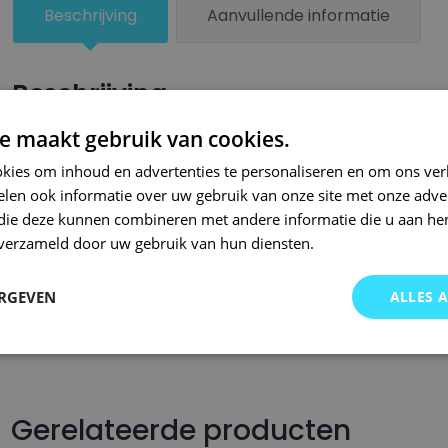
Beschrijving
Aanvullende informatie
Beschrijving
e maakt gebruik van cookies.
Een kleiner beschadigd oppervlak van je auto behandel je zel
lakstiften van Small Repair Systems. Bij SRS bent u aan het ju
kies om inhoud en advertenties te personaliseren en om ons ver
len ook informatie over uw gebruik van onze site met onze adver
auto lakstiften. Onze auto lakstiften zijn snel drogend en makkel
 die deze kunnen combineren met andere informatie die u aan hen
Wij hebben een gigantisch assortiment met oneindig veel kleu
n verzameld door uw gebruik van hun diensten.
wordt op kleurcode of kleurnaam gemaakt en is afgevuld met pr
Om deze reden garanderen wij dat u altijd de gewenste kleur v
ERGEVEN
ALLES 
voor auto’s.. Met onze A-kwaliteit auto lakstiften kunt u ook bi
brommers, motors of oldtimers!
Gerelateerde producten