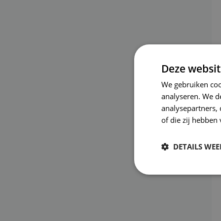
Deze websit
We gebruiken coo
analyseren. We de
analysepartners,
of die zij hebbe
DETAILS WE