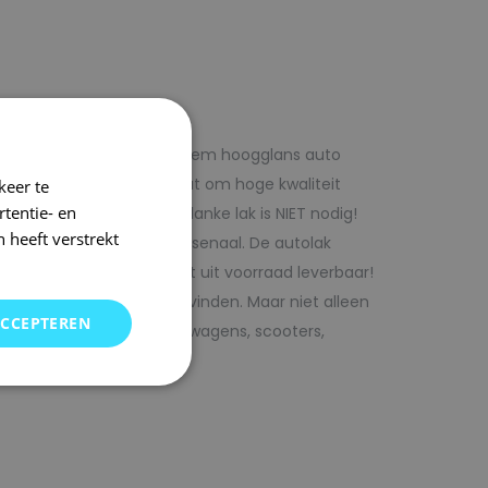
f voordelig met 1laag systeem hoogglans auto
iste adres wanneer het gaat om hoge kwaliteit
keer te
tentie- en
ijk te verwerken. Extra blanke lak is NIET nodig!
 heeft verstrekt
rencombinaties in ons arsenaal. De autolak
ofessionele verf. Direct uit voorraad leverbaar!
oor uw auto bij SRS kunt vinden. Maar niet alleen
ACCEPTEREN
j ons terecht voor bedrijfswagens, scooters,