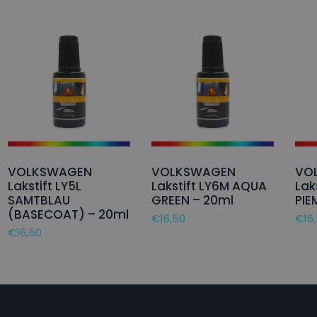
VOLKSWAGEN
VOLKSWAGEN
VO
Lakstift LY5L
Lakstift LY6M AQUA
Lak
SAMTBLAU
GREEN – 20ml
PIE
(BASECOAT) – 20ml
€
16,50
€
16
€
16,50