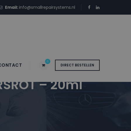
Email:
info@smallrepairsystems.nl
0
CONTACT
DIRECT BESTELLEN
RSROT – 20ml