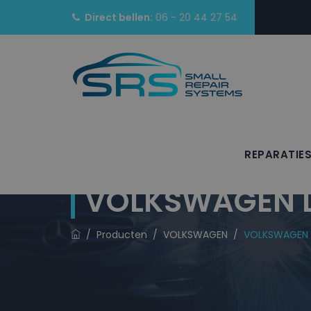
Direct bellen:
06 - 20 44 27 54
REPARATIE
VOLKSWAGEN La
/
Producten
/
VOLKSWAGEN
/
VOLKSWAGEN L