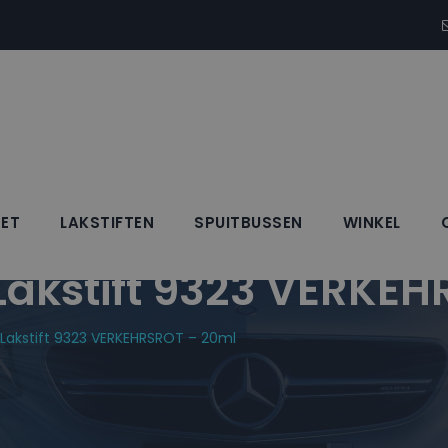
SET
LAKSTIFTEN
SPUITBUSSEN
WINKEL
kstift 9323 VERKEH
akstift 9323 VERKEHRSROT – 20ml