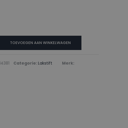
N
TOEVOEGEN AAN WINKELWAGEN
T
14381
Categorie:
Lakstift
Merk: