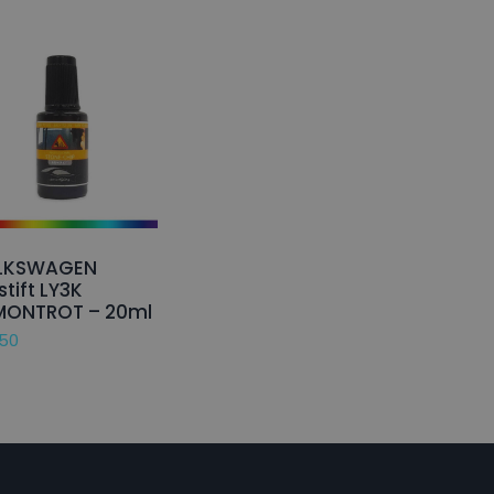
LKSWAGEN
stift LY3K
MONTROT – 20ml
,50