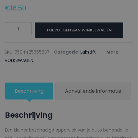
€
16,50
VOLKSWAGEN
TOEVOEGEN AAN WINKELWAGEN
Lakstift
315
AZUL
SKU:
9504425865837
Categorie:
Lakstift
Merk:
PROFUNDO
VOLKSWAGEN
-
20ml
aantal
Beschrijving
Aanvullende informatie
Beschrijving
Een kleiner beschadigd oppervlak van je auto behandel je