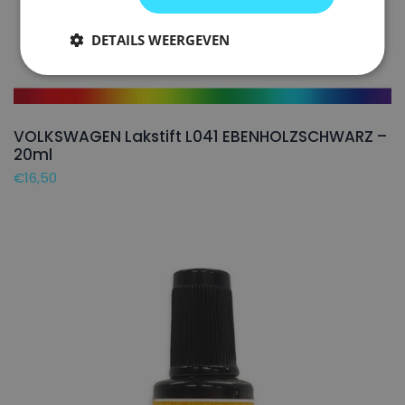
DETAILS WEERGEVEN
VOLKSWAGEN Lakstift L041 EBENHOLZSCHWARZ –
20ml
€
16,50