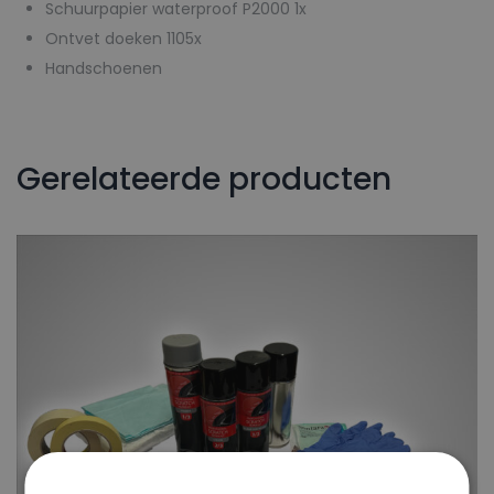
Schuurpapier waterproof P2000 1x
Ontvet doeken 1105x
Handschoenen
Gerelateerde producten