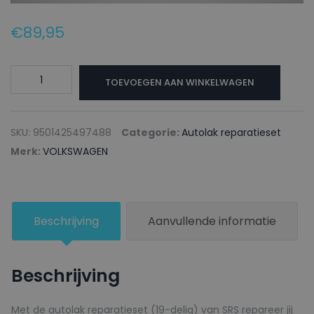
€
89,95
VOLKSWAGEN
TOEVOEGEN AAN WINKELWAGEN
Autolak
reparatieset
LC9X
SKU:
9501425497488
Categorie:
Autolak reparatieset
DEEP
Merk:
VOLKSWAGEN
BLACK
-
400ml
Beschrijving
Aanvullende informatie
aantal
Beschrijving
Met de autolak reparatieset (19-delig) van SRS repareer jij