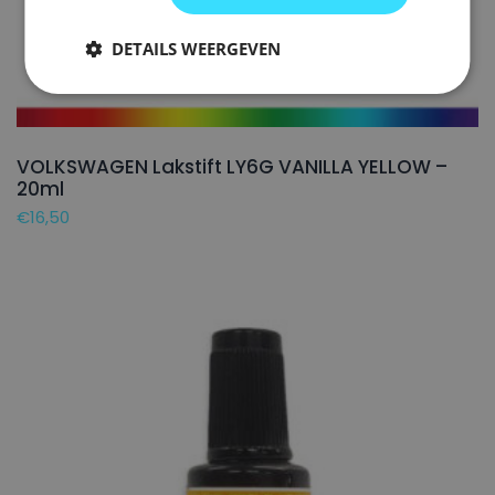
DETAILS WEERGEVEN
VOLKSWAGEN Lakstift LY6G VANILLA YELLOW –
20ml
€
16,50