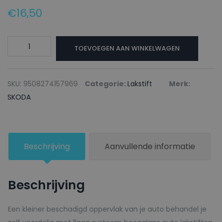
€
16,50
SKODA
TOEVOEGEN AAN WINKELWAGEN
Lakstift
0B0B
TIMIANO
SKU:
9508274157969
Categorie:
Lakstift
Merk:
GREEN
SKODA
-
20ml
aantal
Beschrijving
Aanvullende informatie
Beschrijving
Een kleiner beschadigd oppervlak van je auto behandel je