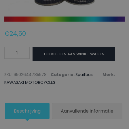
€
24,50
KAWASAKI
TOEVOEGEN AAN WINKELWAGEN
MOTORCYCLES
Autolak
+
SKU:
9502644785578
Categorie:
Spuitbus
Merk:
Blanke
KAWASAKI MOTORCYCLES
lak
Spuitbus
45W
Beschrijving
Aanvullende informatie
GRAPHITE
GREY
-