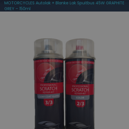
MOTORCYCLES Autolak + Blanke Lak Spuitbus 45W GRAPHITE
GREY – 150ml