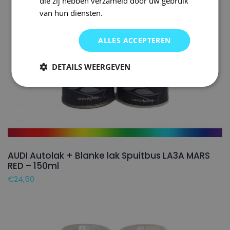
die zij hebben verzameld door uw gebruik
van hun diensten.
ALLES ACCEPTEREN
DETAILS WEERGEVEN
AUDI Autolak + Blanke lak Spuitbus LA3A MARS
RED – 150ml
€
24,50