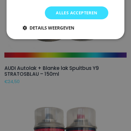
ALLES ACCEPTEREN
DETAILS WEERGEVEN
AUDI Autolak + Blanke lak Spuitbus Y9
STRATOSBLAU – 150ml
€
24,50