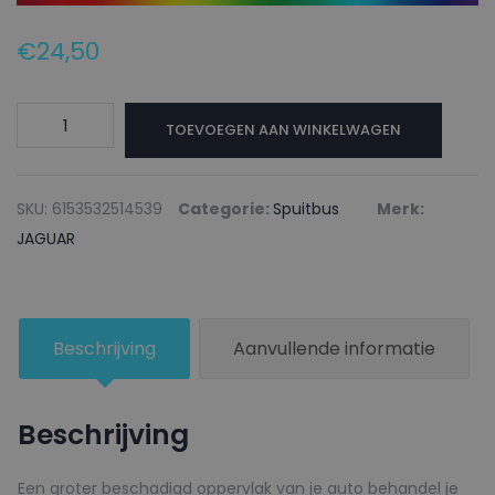
€
24,50
JAGUAR
TOEVOEGEN AAN WINKELWAGEN
Autolak
+
Blanke
SKU:
6153532514539
Categorie:
Spuitbus
Merk:
lak
JAGUAR
Spuitbus
LKH
CORRIS/AMMONITE
Beschrijving
Aanvullende informatie
GREY
-
150ml
Beschrijving
aantal
Een groter beschadigd oppervlak van je auto behandel je