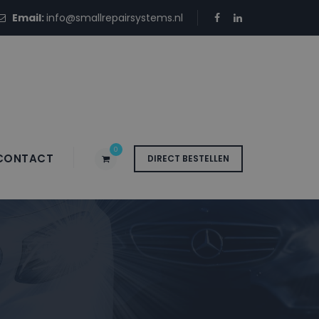
Email:
info@smallrepairsystems.nl
0
CONTACT
DIRECT BESTELLEN
bus LID SCAFELL