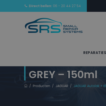
Direct bellen:
06 - 20 44 27 54
REPARATIE
JAGUAR Autolak
GREY – 150ml
/
Producten
/
JAGUAR
/
JAGUAR Autolak + Bl