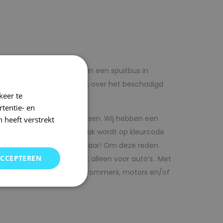
lf voordelig met autolak in een spuitbus in
 op voorhand de blanke lak over het beschadigd
keer te
tentie- en
kwaliteit autolak spuitbussen. Wij hebben een
 heeft verstrekt
in ons arsenaal. De autolak wordt op kleurcode
Direct uit voorraad leverbaar! Om deze reden
ACCEPTEREN
SRS kunt vinden. Maar niet alleen voor auto’s.. Met
bedrijfswagens, scooters, brommers, motors en/of