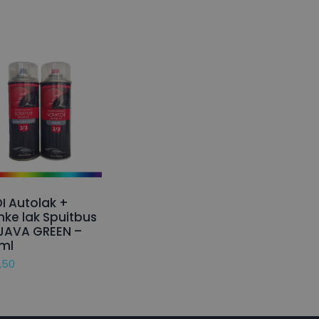
I Autolak +
nke lak Spuitbus
JAVA GREEN –
ml
,50