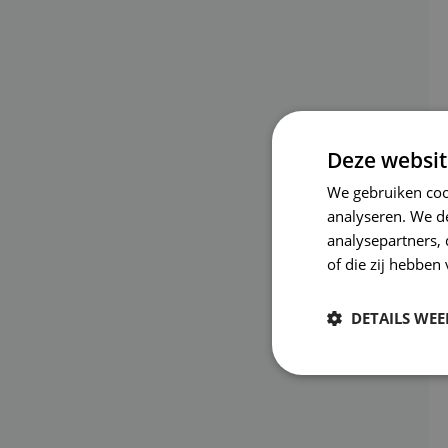
Deze websit
We gebruiken coo
analyseren. We de
analysepartners,
of die zij hebbe
DETAILS WE