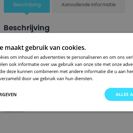
Beschrijving
Aanvullende informatie
Beschrijving
Een groter beschadigd oppervlak van je auto behandel je nu ze
e maakt gebruik van cookies.
combinatie met blanke lak van Small Repair Systems. U dient
kies om inhoud en advertenties te personaliseren en om ons ver
oppervlak te spuiten zodat de kleurlak beter hecht.
len ook informatie over uw gebruik van onze site met onze adver
Bij SRS bent u aan het juiste adres wanneer het gaat om hoge 
 die deze kunnen combineren met andere informatie die u aan hen
n verzameld door uw gebruik van hun diensten.
gigantisch assortiment met oneindig veel kleurencombinaties 
of kleurnaam gemaakt en is afgevuld met professionele verf. 
ERGEVEN
ALLES 
garanderen wij dat u altijd de gewenste kleur voor uw auto bij 
onze A-kwaliteit spuitbussen kunt u bij ons ook terecht voor 
oldtimers!