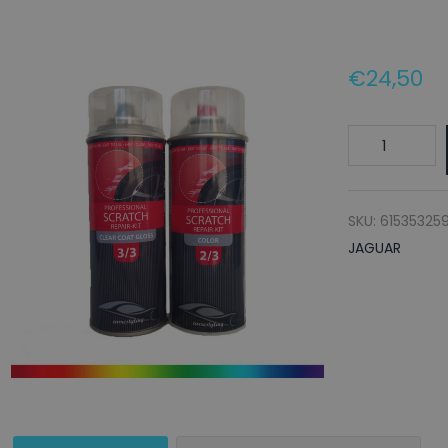
€
24,50
JAGUAR
Autolak
+
Blanke
SKU:
61535325
lak
JAGUAR
Spuitbus
LID
SCAFELL
GREY
-
150ml
aantal