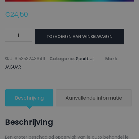
€
24,50
JAGUAR
TOEVOEGEN AAN WINKELWAGEN
Autolak
+
Blanke
SKU:
6153532436411
Categorie:
Spuitbus
Merk:
lak
JAGUAR
Spuitbus
JUC89
STORNOWAY
Beschrijving
Aanvullende informatie
-
150ml
aantal
Beschrijving
Een groter beschadigd oppervlak van je auto behandel je