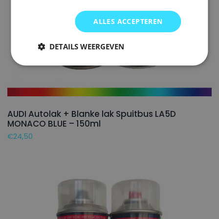
ALLES ACCEPTEREN
DETAILS WEERGEVEN
AUDI Autolak + Blanke lak Spuitbus LA5D
MONACO BLUE – 150ml
€
24,50