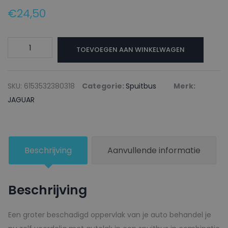
€
24,50
JAGUAR
TOEVOEGEN AAN WINKELWAGEN
Autolak
+
Blanke
SKU:
6153532380318
Categorie:
Spuitbus
Merk:
lak
JAGUAR
Spuitbus
JUC86
INDIGO
Beschrijving
Aanvullende informatie
-
150ml
aantal
Beschrijving
Een groter beschadigd oppervlak van je auto behandel je