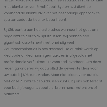
nu zelf voordelig met autolak in een spuitbus in combinatie
met blanke lak van Small Repair Systems. U dient op
voorhand de blanke lak over het beschadigd oppervlak te
spuiten zodat de kleurlak beter hecht.
Bij SRS bent u aan het juiste adres wanneer het gaat om
hoge kwaliteit autolak spuitbussen. Wij hebben een
gigantisch assortiment met oneindig veel
kleurencombinaties in ons arsenaal. De autolak wordt op
kleurcode of kleurnaam gemaakt en is afgevuld met
professionele verf. Direct uit voorraad leverbaar! Om deze
reden garanderen wij dat u altijd de gewenste kleur voor
uw auto bij SRS kunt vinden. Maar niet alleen voor auto’s..
Met onze A-kwaliteit spuitbussen kunt u bij ons ook terecht
voor bedrijfswagens, scooters, brommers, motors en/of
oldtimers!