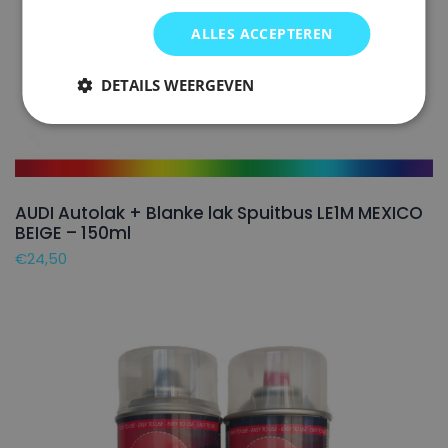
ALLES ACCEPTEREN
DETAILS WEERGEVEN
AUDI Autolak + Blanke lak Spuitbus LE1M MEXICO
BEIGE – 150ml
€
24,50