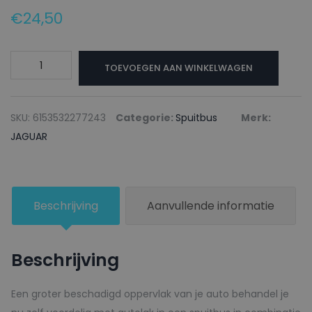
€
24,50
JAGUAR
TOEVOEGEN AAN WINKELWAGEN
Autolak
+
Blanke
SKU:
6153532277243
Categorie:
Spuitbus
Merk:
lak
JAGUAR
Spuitbus
JUC59
DARK
Beschrijving
Aanvullende informatie
RED
-
150ml
Beschrijving
aantal
Een groter beschadigd oppervlak van je auto behandel je