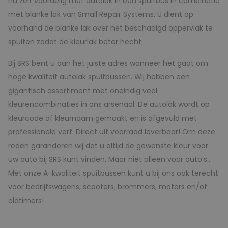
nu zelf voordelig met autolak in een spuitbus in combinatie
met blanke lak van Small Repair Systems. U dient op
voorhand de blanke lak over het beschadigd oppervlak te
spuiten zodat de kleurlak beter hecht.
Bij SRS bent u aan het juiste adres wanneer het gaat om
hoge kwaliteit autolak spuitbussen. Wij hebben een
gigantisch assortiment met oneindig veel
kleurencombinaties in ons arsenaal. De autolak wordt op
kleurcode of kleurnaam gemaakt en is afgevuld met
professionele verf. Direct uit voorraad leverbaar! Om deze
reden garanderen wij dat u altijd de gewenste kleur voor
uw auto bij SRS kunt vinden. Maar niet alleen voor auto’s..
Met onze A-kwaliteit spuitbussen kunt u bij ons ook terecht
voor bedrijfswagens, scooters, brommers, motors en/of
oldtimers!