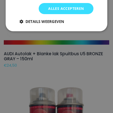
ALLES ACCEPTEREN
DETAILS WEERGEVEN
AUDI Autolak + Blanke lak Spuitbus U5 BRONZE
GRAY – 150ml
€
24,50