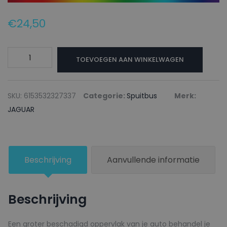
€
24,50
JAGUAR
TOEVOEGEN AAN WINKELWAGEN
Autolak
+
Blanke
SKU:
6153532327337
Categorie:
Spuitbus
Merk:
lak
JAGUAR
Spuitbus
JUC16A
LIGHT
Beschrijving
Aanvullende informatie
GREY
BLUE
-
Beschrijving
150ml
aantal
Een groter beschadigd oppervlak van je auto behandel je