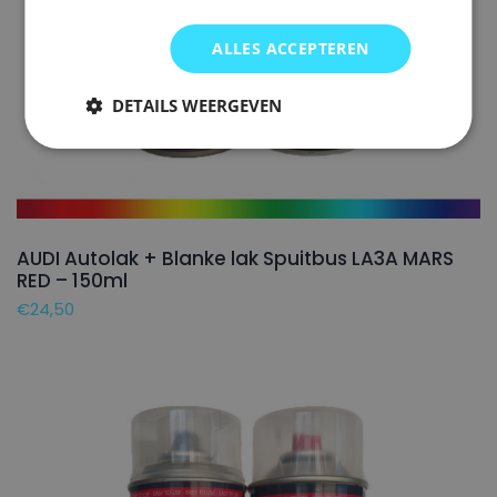
ALLES ACCEPTEREN
DETAILS WEERGEVEN
AUDI Autolak + Blanke lak Spuitbus LA3A MARS
RED – 150ml
€
24,50