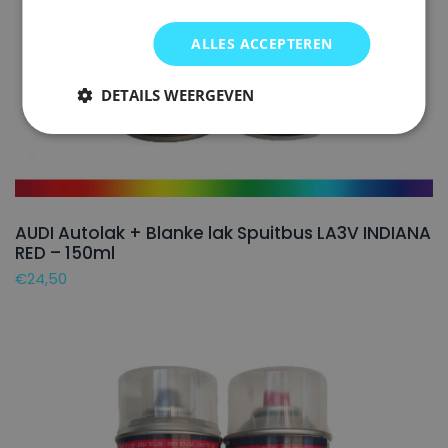
ALLES ACCEPTEREN
DETAILS WEERGEVEN
AUDI Autolak + Blanke lak Spuitbus LA3V INDIANA
RED – 150ml
€
24,50