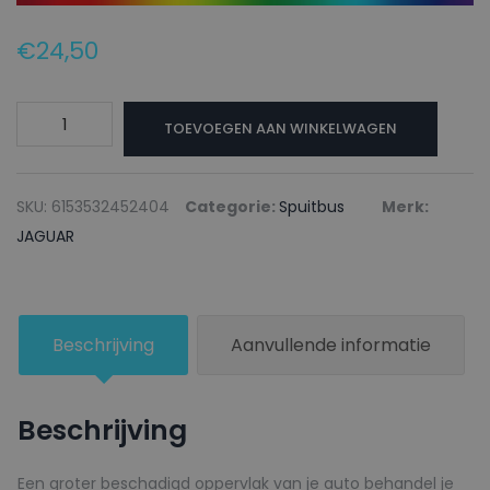
€
24,50
JAGUAR
TOEVOEGEN AAN WINKELWAGEN
Autolak
+
Blanke
SKU:
6153532452404
Categorie:
Spuitbus
Merk:
lak
JAGUAR
Spuitbus
JUC100
EMERALD
Beschrijving
Aanvullende informatie
FIRE
-
150ml
Beschrijving
aantal
Een groter beschadigd oppervlak van je auto behandel je