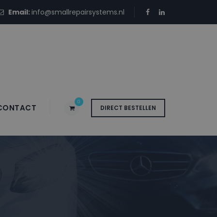
Email:
info@smallrepairsystems.nl
0
CONTACT
DIRECT BESTELLEN
bus JKF