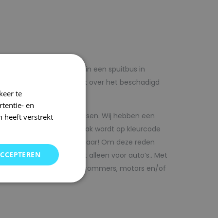
lf voordelig met autolak in een spuitbus in
 op voorhand de blanke lak over het beschadigd
keer te
tentie- en
kwaliteit autolak spuitbussen. Wij hebben een
 heeft verstrekt
in ons arsenaal. De autolak wordt op kleurcode
Direct uit voorraad leverbaar! Om deze reden
ACCEPTEREN
SRS kunt vinden. Maar niet alleen voor auto’s.. Met
bedrijfswagens, scooters, brommers, motors en/of