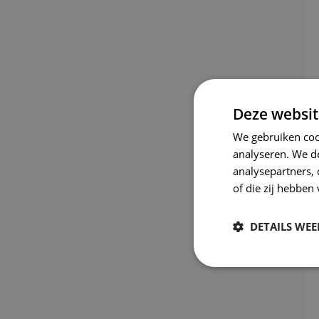
Deze websit
We gebruiken coo
analyseren. We de
analysepartners,
of die zij hebbe
DETAILS WE