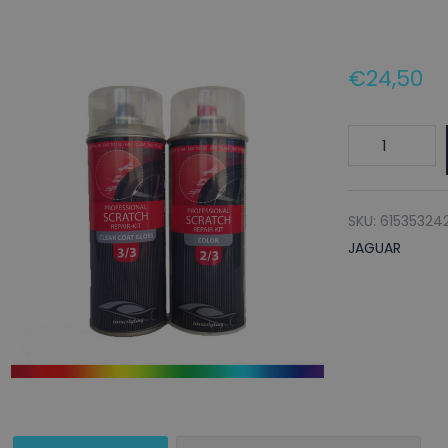
€
24,50
JAGUAR
Autolak
+
Blanke
SKU:
61535324
lak
JAGUAR
Spuitbus
JKF
CRYSTAL
BLUE
-
150ml
aantal