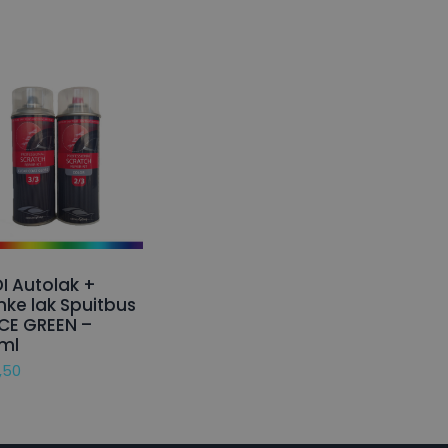
I Autolak +
nke lak Spuitbus
ICE GREEN –
ml
,50