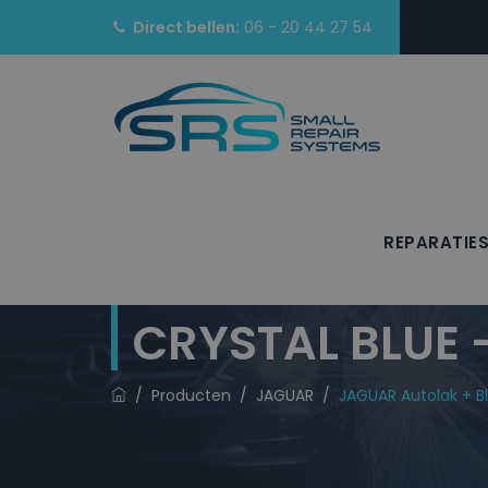
Direct bellen:
06 - 20 44 27 54
REPARATIE
JAGUAR Autolak
CRYSTAL BLUE 
/
Producten
/
JAGUAR
/
JAGUAR Autolak + B