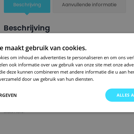
Beschrijving
Aanvullende informatie
Beschrijving
Een groter beschadigd oppervlak van je auto behandel je nu ze
e maakt gebruik van cookies.
combinatie met blanke lak van Small Repair Systems. U dient
kies om inhoud en advertenties te personaliseren en om ons ver
oppervlak te spuiten zodat de kleurlak beter hecht.
len ook informatie over uw gebruik van onze site met onze adver
Bij SRS bent u aan het juiste adres wanneer het gaat om hoge 
 die deze kunnen combineren met andere informatie die u aan hen
n verzameld door uw gebruik van hun diensten.
gigantisch assortiment met oneindig veel kleurencombinaties 
of kleurnaam gemaakt en is afgevuld met professionele verf. 
ERGEVEN
ALLES 
garanderen wij dat u altijd de gewenste kleur voor uw auto bij 
onze A-kwaliteit spuitbussen kunt u bij ons ook terecht voor 
oldtimers!