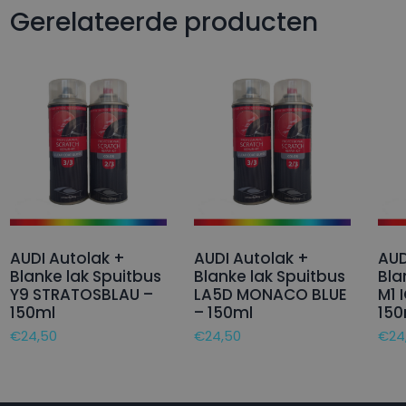
Gerelateerde producten
AUDI Autolak +
AUDI Autolak +
AUD
Blanke lak Spuitbus
Blanke lak Spuitbus
Bla
Y9 STRATOSBLAU –
LA5D MONACO BLUE
M1 
150ml
– 150ml
150
€
24,50
€
24,50
€
24