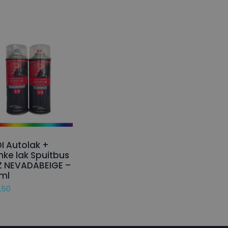
I Autolak +
nke lak Spuitbus
Z NEVADABEIGE –
ml
,50