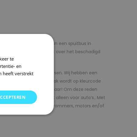
lf voordelig met autolak in een spuitbus in
 op voorhand de blanke lak over het beschadigd
keer te
tentie- en
kwaliteit autolak spuitbussen. Wij hebben een
 heeft verstrekt
in ons arsenaal. De autolak wordt op kleurcode
Direct uit voorraad leverbaar! Om deze reden
ACCEPTEREN
SRS kunt vinden. Maar niet alleen voor auto’s.. Met
bedrijfswagens, scooters, brommers, motors en/of