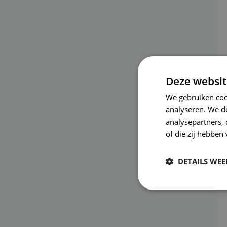
Deze websit
We gebruiken coo
analyseren. We de
analysepartners,
of die zij hebbe
DETAILS WE