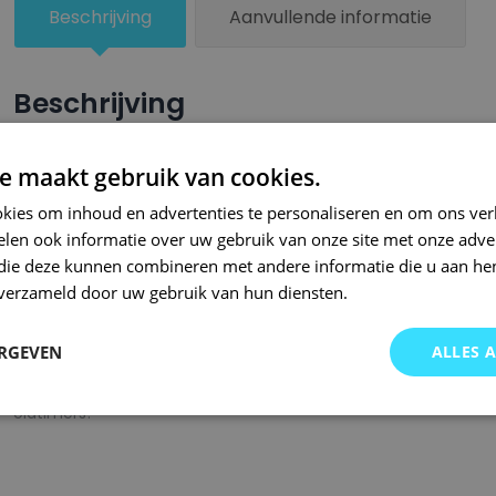
Beschrijving
Aanvullende informatie
Beschrijving
Een groter beschadigd oppervlak van je auto behandel je nu ze
e maakt gebruik van cookies.
combinatie met blanke lak van Small Repair Systems. U dient
kies om inhoud en advertenties te personaliseren en om ons ver
oppervlak te spuiten zodat de kleurlak beter hecht.
len ook informatie over uw gebruik van onze site met onze adver
Bij SRS bent u aan het juiste adres wanneer het gaat om hoge 
 die deze kunnen combineren met andere informatie die u aan hen
n verzameld door uw gebruik van hun diensten.
gigantisch assortiment met oneindig veel kleurencombinaties 
of kleurnaam gemaakt en is afgevuld met professionele verf. 
ERGEVEN
ALLES 
garanderen wij dat u altijd de gewenste kleur voor uw auto bij 
onze A-kwaliteit spuitbussen kunt u bij ons ook terecht voor 
oldtimers!