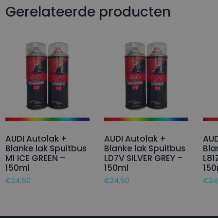
Gerelateerde producten
AUDI Autolak +
AUDI Autolak +
AUD
Blanke lak Spuitbus
Blanke lak Spuitbus
Bla
M1 ICE GREEN –
LD7V SILVER GREY –
L81
150ml
150ml
150
€
24,50
€
24,50
€
24