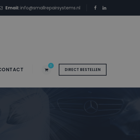
Email:
info@smallrepairsystems.nl
0
CONTACT
DIRECT BESTELLEN
bus JIS