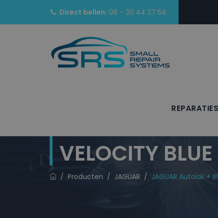
Direct bellen:
06 - 20 44 27 54
REPARATIE
JAGUAR Autolak
VELOCITY BLUE
/
Producten
/
JAGUAR
/
JAGUAR Autolak + Bl