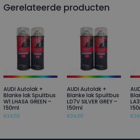
Gerelateerde producten
AUDI Autolak +
AUDI Autolak +
AUD
Blanke lak Spuitbus
Blanke lak Spuitbus
Bla
W1 LHASA GREEN –
LD7V SILVER GREY –
LA3
150ml
150ml
150
€
24,50
€
24,50
€
24