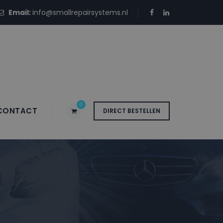
Email:
info@smallrepairsystems.nl
0
CONTACT
DIRECT BESTELLEN
tbus JFY DARK