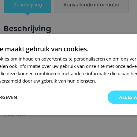
Beschrijving
Aanvullende informatie
Beschrijving
Een groter beschadigd oppervlak van je auto behandel je nu ze
e maakt gebruik van cookies.
combinatie met blanke lak van Small Repair Systems. U dient
kies om inhoud en advertenties te personaliseren en om ons ver
oppervlak te spuiten zodat de kleurlak beter hecht.
len ook informatie over uw gebruik van onze site met onze adver
Bij SRS bent u aan het juiste adres wanneer het gaat om hoge 
 die deze kunnen combineren met andere informatie die u aan hen
n verzameld door uw gebruik van hun diensten.
gigantisch assortiment met oneindig veel kleurencombinaties 
of kleurnaam gemaakt en is afgevuld met professionele verf. 
ERGEVEN
ALLES 
garanderen wij dat u altijd de gewenste kleur voor uw auto bij 
onze A-kwaliteit spuitbussen kunt u bij ons ook terecht voor 
oldtimers!