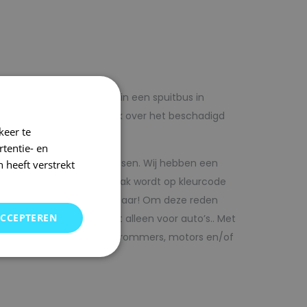
lf voordelig met autolak in een spuitbus in
 op voorhand de blanke lak over het beschadigd
keer te
tentie- en
kwaliteit autolak spuitbussen. Wij hebben een
 heeft verstrekt
in ons arsenaal. De autolak wordt op kleurcode
Direct uit voorraad leverbaar! Om deze reden
ACCEPTEREN
SRS kunt vinden. Maar niet alleen voor auto’s.. Met
bedrijfswagens, scooters, brommers, motors en/of