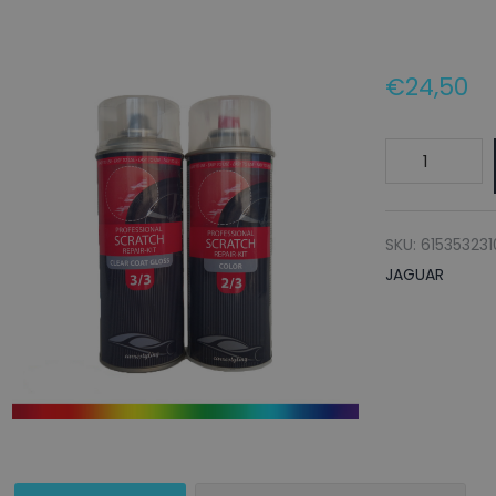
€
24,50
JAGUAR
Autolak
+
Blanke
SKU:
61535323
lak
JAGUAR
Spuitbus
JFY
DARK
BLUE
-
150ml
aantal