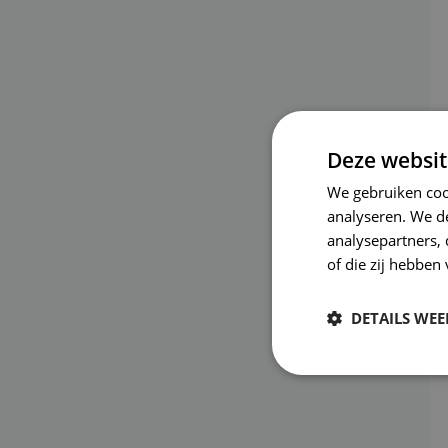
Deze websit
We gebruiken coo
analyseren. We de
analysepartners,
of die zij hebbe
DETAILS WE