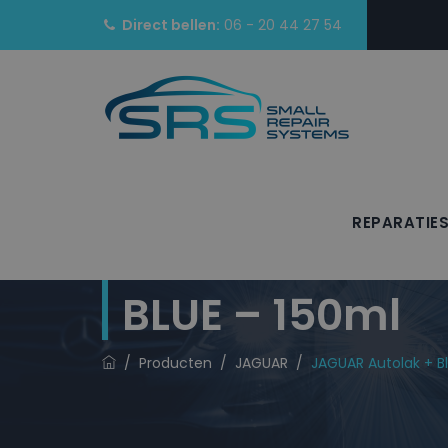
Direct bellen:
06 - 20 44 27 54
REPARATIE
JAGUAR Autola
BLUE – 150ml
/
Producten
/
JAGUAR
/
JAGUAR Autolak + Bl