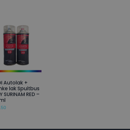
I Autolak +
nke lak Spuitbus
Y SURINAM RED –
ml
,50