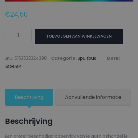
€
24,50
JAGUAR
TOEVOEGEN AAN WINKELWAGEN
Autolak
+
Blanke
SKU:
6153532324398
Categorie:
Spuitbus
Merk:
lak
JAGUAR
Spuitbus
JD3
SILVERSTONE
Beschrijving
Aanvullende informatie
-
150ml
aantal
Beschrijving
Een groter beschadigd oppervlak van je auto behandel je