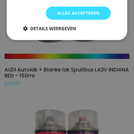
ALLES ACCEPTEREN
DETAILS WEERGEVEN
AUDI Autolak + Blanke lak Spuitbus LA3V INDIANA
RED – 150ml
€
24,50